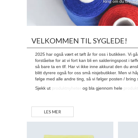
Ring om du trenge
VELKOMMEN TIL SYGLEDE!
2025 har også vært et tøft år for oss i butikken. Vi g
forståelse for at vi fort kan bli en salderingspost i t
så bare ta en tlf. Har vi ikke inne akkurat den du øn
blitt dyrere også for oss små nisjebutikker. Men vi hå
følge med alle andre ting, så vi følger posten / brin
Sjekk ut
produktnyheter
og bla gjennom hele
produk
LES MER