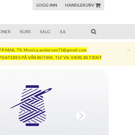
LOGG INN
HANDLEKURV
INER
KURS
SALG
JUL
×
Å MAIL TIL Monica.andersen71@gmail.com
PDATERES PÅ VÅR BUTIKK. TLF VIL VÆRE BETJENT
Next