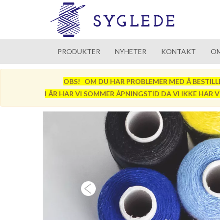
PRODUKTER
NYHETER
KONTAKT
OM
OBS! OM DU HAR PROBLEMER MED Å BESTILLE SÅ
I ÅR HAR VI SOMMER ÅPNINGSTID DA VI IKKE HAR 
Previous