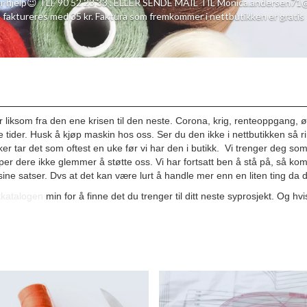
r hjelp😉 TLF 90 52 23 33 . ELLER SENDE MAIL TIL Monica.andersen71
faktureres med 35 kr. Faktura som fremkommer i nettbutikken er gratis
år liksom fra den ene krisen til den neste. Corona, krig, renteoppgang, ø
øffe tider. Husk å kjøp maskin hos oss. Ser du den ikke i nettbutikken så r
sker tar det som oftest en uke før vi har den i butikk. Vi trenger deg s
per dere ikke glemmer å støtte oss. Vi har fortsatt ben å stå på, så kom 
g sine satser. Dvs at det kan være lurt å handle mer enn en liten ting d
tkatalogen
min for å finne det du trenger til ditt neste syprosjekt. Og hv