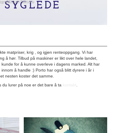
@gmail.com Faktura
kte matpriser, krig , og igjen renteoppgang. Vi har
ing å hør. Tilbud på maskiner er likt over hele landet,
om kunde for å kunne overleve i dagens marked. Alt har
innom å handle :) Porto har også blitt dyrere i år i
a det nesten koster det samme.
is du lurer på noe er det bare å ta
kontakt
.