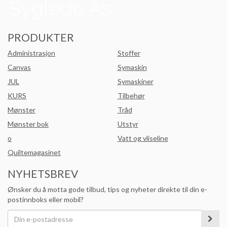
PRODUKTER
Administrasjon
Stoffer
Canvas
Symaskin
JUL
Symaskiner
KURS
Tilbehør
Mønster
Tråd
Mønster bok
Utstyr
o
Vatt og vliseline
Quiltemagasinet
NYHETSBREV
Ønsker du å motta gode tilbud, tips og nyheter direkte til din e-
postinnboks eller mobil?