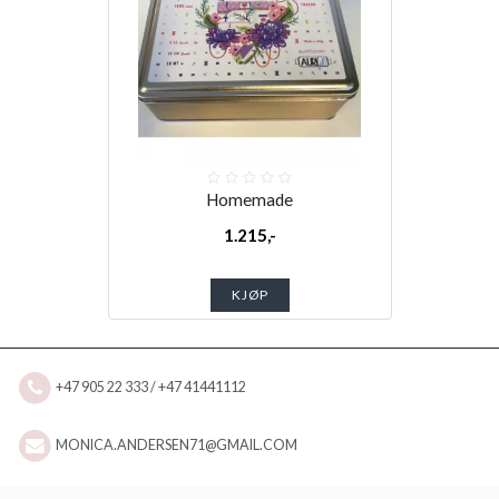
Homemade
1.215,-
KJØP
+47 905 22 333 / +47 41441112
MONICA.ANDERSEN71@GMAIL.COM