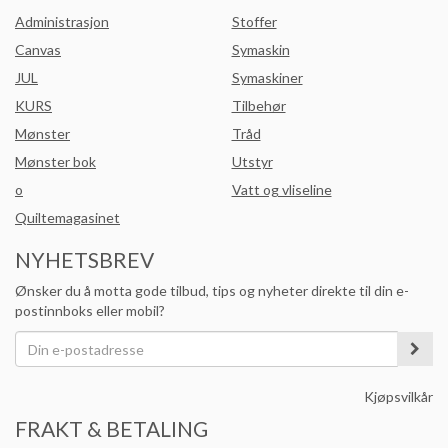
Administrasjon
Stoffer
Canvas
Symaskin
JUL
Symaskiner
KURS
Tilbehør
Mønster
Tråd
Mønster bok
Utstyr
o
Vatt og vliseline
Quiltemagasinet
NYHETSBREV
Ønsker du å motta gode tilbud, tips og nyheter direkte til din e-
postinnboks eller mobil?
Kjøpsvilkår
FRAKT & BETALING