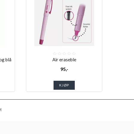
og blå
Air eraseble
95,-
KJØP
M