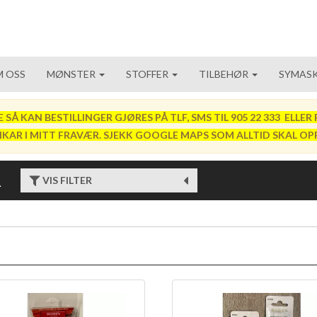
 OSS
MØNSTER
STOFFER
TILBEHØR
SYMASK
 KAN BESTILLINGER GJØRES PÅ TLF, SMS TIL 905 22 333 ELLER P
VIKAR I MITT FRAVÆR. SJEKK GOOGLE MAPS SOM ALLTID SKAL OP
R
VIS FILTER