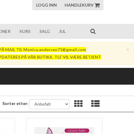
LOGG INN
HANDLEKURV
INER
KURS
SALG
JUL
×
Å MAIL TIL Monica.andersen71@gmail.com
PDATERES PÅ VÅR BUTIKK. TLF VIL VÆRE BETJENT
Sorter etter: