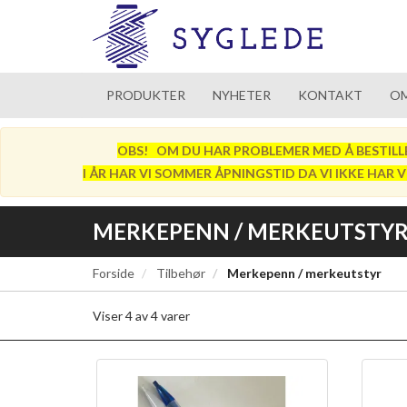
PRODUKTER
NYHETER
KONTAKT
OM
OBS! OM DU HAR PROBLEMER MED Å BESTILLE SÅ
I ÅR HAR VI SOMMER ÅPNINGSTID DA VI IKKE HAR 
MERKEPENN / MERKEUTSTY
Forside
Tilbehør
Merkepenn / merkeutstyr
Viser
4
av
4
varer