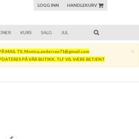
LOGG INN
HANDLEKURV
INER
KURS
SALG
JUL
×
Å MAIL TIL Monica.andersen71@gmail.com
PDATERES PÅ VÅR BUTIKK. TLF VIL VÆRE BETJENT