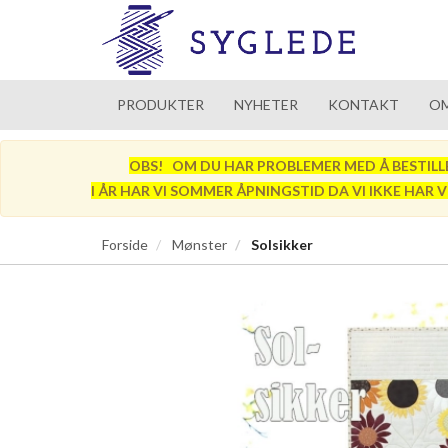
PRODUKTER
NYHETER
KONTAKT
OM
OBS! OM DU HAR PROBLEMER MED Å BESTILLE SÅ
I ÅR HAR VI SOMMER ÅPNINGSTID DA VI IKKE HAR 
Forside
Mønster
Solsikker