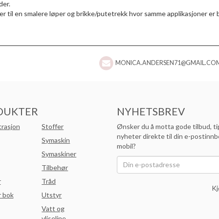
der.
r til en smalere løper og brikke/putetrekk hvor samme applikasjoner er 
MONICA.ANDERSEN71@GMAIL.CO
DUKTER
NYHETSBREV
trasjon
Stoffer
Ønsker du å motta gode tilbud, ti
nyheter direkte til din e-postinnb
Symaskin
mobil?
Symaskiner
Tilbehør
r
Tråd
Kj
 bok
Utstyr
Vatt og
vliseline