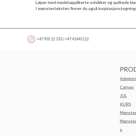
Løper med maskinapplikerte solsikker og quiltede bla
I mønsterteksten finner du også inspirasjonstegninge
+47 905 22 333 / +47 41441112
PRO
Adminis
Canvas
JUL
KURS
Mønste
Mønster
o