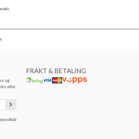
brukt.
M
FRAKT & BETALING
ps og
oks eller
øpsvilkår