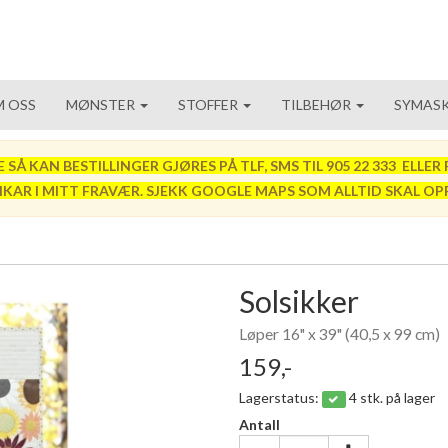
 OSS
MØNSTER
STOFFER
TILBEHØR
SYMASK
 KAN BESTILLINGER GJØRES PÅ TLF, SMS TIL 905 22 333 ELLER P
VIKAR I MITT FRAVÆR. SJEKK GOOGLE MAPS SOM ALLTID SKAL OP
Solsikker
Løper 16" x 39" (40,5 x 99 cm)
159,-
Lagerstatus:
4 stk. på lager
Antall