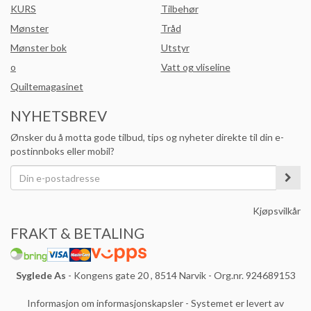
KURS
Tilbehør
Mønster
Tråd
Mønster bok
Utstyr
o
Vatt og vliseline
Quiltemagasinet
NYHETSBREV
Ønsker du å motta gode tilbud, tips og nyheter direkte til din e-
postinnboks eller mobil?
Kjøpsvilkår
FRAKT & BETALING
Syglede As
- Kongens gate 20 , 8514 Narvik - Org.nr. 924689153
Informasjon om informasjonskapsler
-
Systemet er levert av