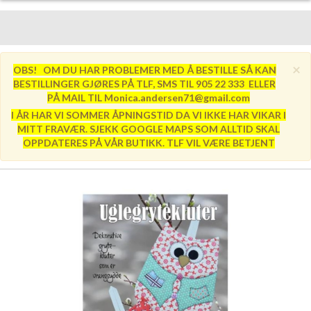
×
OBS! OM DU HAR PROBLEMER MED Å BESTILLE SÅ KAN
BESTILLINGER GJØRES PÅ TLF, SMS TIL 905 22 333 ELLER
PÅ MAIL TIL Monica.andersen71@gmail.com
I ÅR HAR VI SOMMER ÅPNINGSTID DA VI IKKE HAR VIKAR I
MITT FRAVÆR. SJEKK GOOGLE MAPS SOM ALLTID SKAL
OPPDATERES PÅ VÅR BUTIKK. TLF VIL VÆRE BETJENT