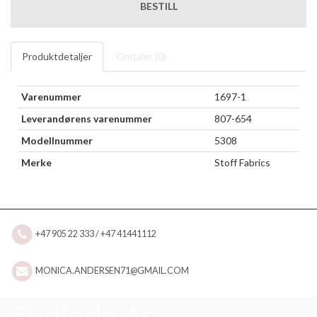
BESTILL
Produktdetaljer
Omtaler (
0
)
Varenummer
1697-1
Leverandørens varenummer
807-654
Modellnummer
5308
Merke
Stoff Fabrics
+47 905 22 333 / +47 41441112
MONICA.ANDERSEN71@GMAIL.COM