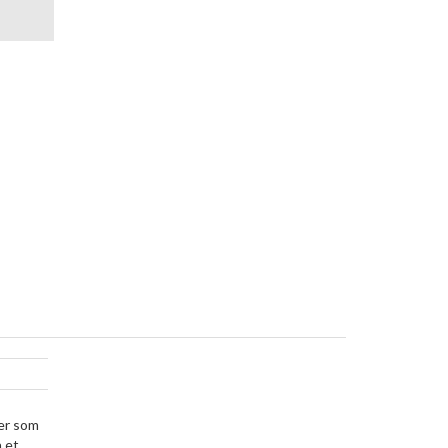
ner som
å et