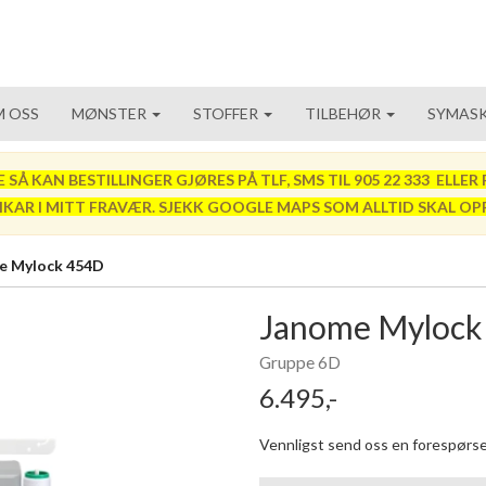
 OSS
MØNSTER
STOFFER
TILBEHØR
SYMASK
 KAN BESTILLINGER GJØRES PÅ TLF, SMS TIL 905 22 333 ELLER P
VIKAR I MITT FRAVÆR. SJEKK GOOGLE MAPS SOM ALLTID SKAL OP
e Mylock 454D
Janome Mylock
Gruppe 6D
6.495,-
Vennligst send oss en forespørsel