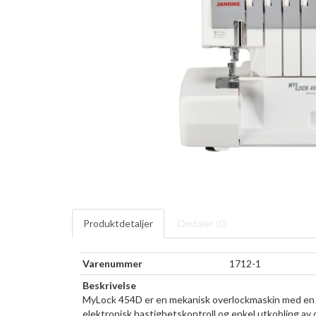
Produktdetaljer
Omtaler (
0
)
Varenummer
1712-1
Beskrivelse
MyLock 454D er en mekanisk overlockmaskin med en s
elektronisk hastighetskontroll og enkel utkobling av 