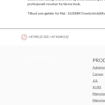
profesjonelt resultat fra første bruk.
Tilbud som gjelder for Mai : 10,000M Overlocktråd(4s
+47 905 22 333 / +47 41441112
PRO
Adminis
Canvas
JUL
KURS
Mønste
Mønster