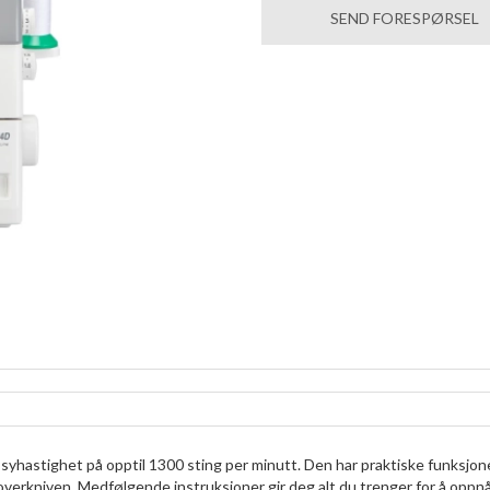
SEND FORESPØRSEL
yhastighet på opptil 1300 sting per minutt. Den har praktiske funksjo
overkniven. Medfølgende instruksjoner gir deg alt du trenger for å oppn