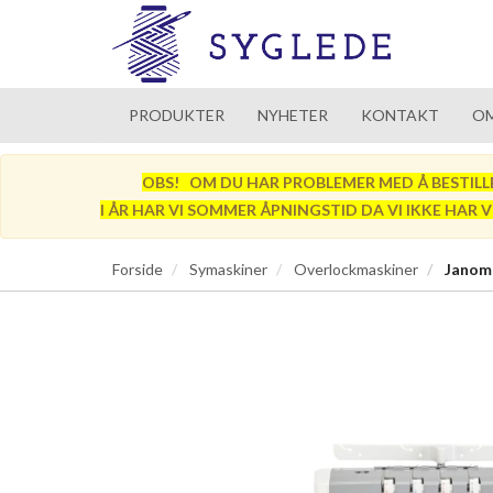
PRODUKTER
NYHETER
KONTAKT
OM
OBS! OM DU HAR PROBLEMER MED Å BESTILLE SÅ
I ÅR HAR VI SOMMER ÅPNINGSTID DA VI IKKE HAR 
Forside
Symaskiner
Overlockmaskiner
Janom