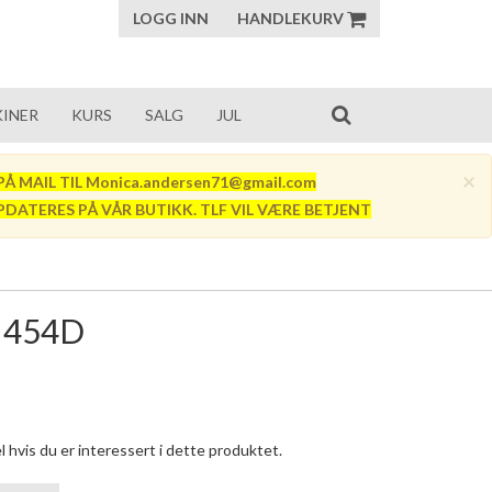
LOGG INN
HANDLEKURV
INER
KURS
SALG
JUL
×
Å MAIL TIL Monica.andersen71@gmail.com
PDATERES PÅ VÅR BUTIKK. TLF VIL VÆRE BETJENT
 454D
 hvis du er interessert i dette produktet.