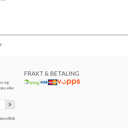
M
FRAKT & BETALING
ps og
oks eller
øpsvilkår