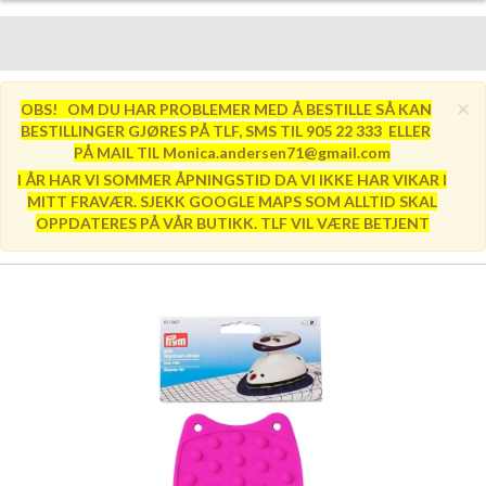
×
OBS! OM DU HAR PROBLEMER MED Å BESTILLE SÅ KAN
BESTILLINGER GJØRES PÅ TLF, SMS TIL 905 22 333 ELLER
PÅ MAIL TIL Monica.andersen71@gmail.com
I ÅR HAR VI SOMMER ÅPNINGSTID DA VI IKKE HAR VIKAR I
MITT FRAVÆR. SJEKK GOOGLE MAPS SOM ALLTID SKAL
OPPDATERES PÅ VÅR BUTIKK. TLF VIL VÆRE BETJENT