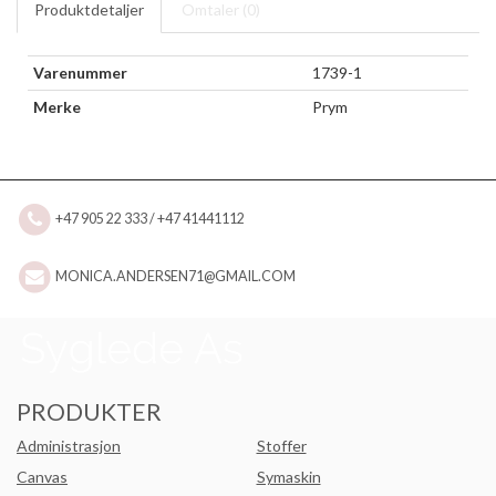
Produktdetaljer
Omtaler (
0
)
Varenummer
1739-1
Merke
Prym
+47 905 22 333 / +47 41441112
MONICA.ANDERSEN71@GMAIL.COM
PRODUKTER
Administrasjon
Stoffer
Canvas
Symaskin