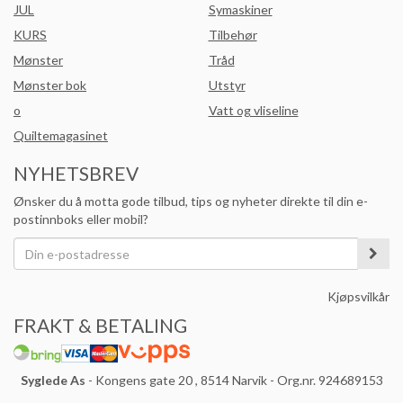
JUL
Symaskiner
KURS
Tilbehør
Mønster
Tråd
Mønster bok
Utstyr
o
Vatt og vliseline
Quiltemagasinet
NYHETSBREV
Ønsker du å motta gode tilbud, tips og nyheter direkte til din e-
postinnboks eller mobil?
Kjøpsvilkår
FRAKT & BETALING
Syglede As
- Kongens gate 20 , 8514 Narvik - Org.nr. 924689153