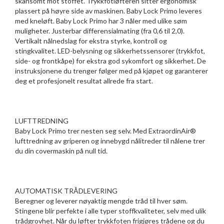
skånsomt mot stoffet. Trykkfotløfteren sitter ergonomisk
plassert på høyre side av maskinen. Baby Lock Primo leveres
med kneløft. Baby Lock Primo har 3 nåler med ulike søm
muligheter. Justerbar differensialmating (fra 0,6 til 2,0).
Vertikalt nålnedslag for ekstra styrke, kontroll og
stingkvalitet. LED-belysning og sikkerhetssensorer (trykkfot,
side- og frontkåpe) for ekstra god sykomfort og sikkerhet. De
instruksjonene du trenger følger med på kjøpet og garanterer
deg et profesjonelt resultat allrede fra start.
LUFTTREDNING
Baby Lock Primo trer nesten seg selv. Med ExtraordinAir®
lufttredning av griperen og innebygd nålitreder til nålene trer
du din covermaskin på null tid.
AUTOMATISK TRÅDLEVERING
Beregner og leverer nøyaktig mengde tråd til hver søm.
Stingene blir perfekte i alle typer stoffkvaliteter, selv med ulik
trådgrovhet. Når du løfter trykkfoten frigjøres trådene og du