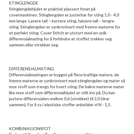
STINGLENGDE
Stinglengdehjulet er praktisk plassert foran på
covermaskinen. Stinglengden er justerbar for sting 1,0 - 4,0
mm lange. Lavere tall – kortere sting, høyere tall – lengre
sting. Stinglengden er synkronisert med fremre materne for
et perfekt sting. Cover Stitch er utstyrt med en unik
differensialmating for å forhindre at stoffet trekker seg
sammen eller strekker seg.
DIFFERENSIALMATING
Differensialmatingen er bygget på flere kraftige matere, de
fremre materne er synkronisert med stinglengden og mater så
mye stoff som trengs for hvert sting. De bakre materne mater
like mye stoff som differensialhjulet er stilt inn på. Du kan
justere differensialen mellom 0,6 (strekker) til 2,0 (drar
sammen). For å sy i elastiske stoffer anbefaler vi N - 1,5.
KOMBINASJONSFOT