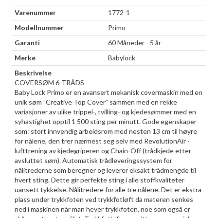
Varenummer
1772-1
Modellnummer
Primo
Garanti
60 Måneder - 5 år
Merke
Babylock
Beskrivelse
COVERSØM 6-TRÅDS
Baby Lock Primo er en avansert mekanisk covermaskin med en
unik søm ”Creative Top Cover” sammen med en rekke
variasjoner av ulike trippel-, tvilling- og kjedesømmer med en
syhastighet opptil 1 500 sting per minutt. Gode egenskaper
som: stort innvendig arbeidsrom med nesten 13 cm til høyre
for nålene, den trer nærmest seg selv med RevolutionAir -
lufttrening av kjedegriperen og Chain-Off (trådkjede etter
avsluttet søm). Automatisk trådleveringssystem for
nålitrederne som beregner og leverer eksakt trådmengde til
hvert sting. Dette gir perfekte sting i alle stoffkvaliteter
uansett tykkelse. Nålitredere for alle tre nålene. Det er ekstra
plass under trykkfoten ved trykkfotløft da materen senkes
ned i maskinen når man hever trykkfoten, noe som også er