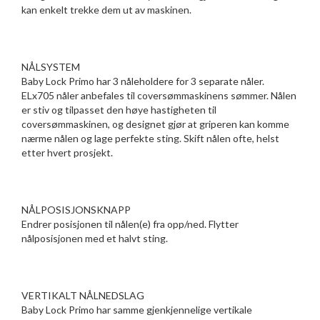
kan enkelt trekke dem ut av maskinen.
NÅLSYSTEM
Baby Lock Primo har 3 nåleholdere for 3 separate nåler.
ELx705 nåler anbefales til coversømmaskinens sømmer. Nålen
er stiv og tilpasset den høye hastigheten til
coversømmaskinen, og designet gjør at griperen kan komme
nærme nålen og lage perfekte sting. Skift nålen ofte, helst
etter hvert prosjekt.
NÅLPOSISJONSKNAPP
Endrer posisjonen til nålen(e) fra opp/ned. Flytter
nålposisjonen med et halvt sting.
VERTIKALT NÅLNEDSLAG
Baby Lock Primo har samme gjenkjennelige vertikale