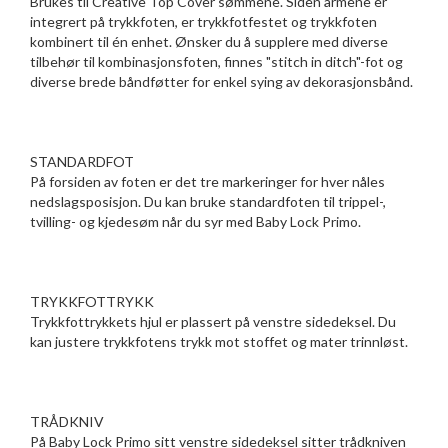
Brukes til Creative Top Cover sømmene. Siden armene er
integrert på trykkfoten, er trykkfotfestet og trykkfoten
kombinert til én enhet. Ønsker du å supplere med diverse
tilbehør til kombinasjonsfoten, finnes "stitch in ditch"-fot og
diverse brede båndføtter for enkel sying av dekorasjonsbånd.
STANDARDFOT
På forsiden av foten er det tre markeringer for hver nåles
nedslagsposisjon. Du kan bruke standardfoten til trippel-,
tvilling- og kjedesøm når du syr med Baby Lock Primo.
TRYKKFOTTRYKK
Trykkfottrykkets hjul er plassert på venstre sidedeksel. Du
kan justere trykkfotens trykk mot stoffet og mater trinnløst.
TRÅDKNIV
På Baby Lock Primo sitt venstre sidedeksel sitter trådkniven