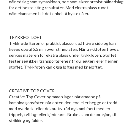
nålnedslag som symaskinen, noe som sikrer presist nålnedslag
for det beste sting resultatet. Med ekstra plass rundt
nålmekanismen blir det enkelt å bytte nåler.
TRYKKFOTLØFT
Trykkfotløfteren er praktisk plassert på høyre side og kan
heves opptil 5,5 mm over stingplaten. Når trykkfoten heves,
senkes materen for ekstra plass under trykkfoten. Stoffet
fester seg ikke i transportørene når du legger i eller fjerner
stoffet. Trykkfoten kan også løftes med kneløftet.
CREATIVE TOP COVER
Creative Top Cover-sømmen lages når armene på
kombinasjonsfoten når enten den ene eller begge er tredd
med overlock- eller dekorativtråd og kombinert med en
trippel-, tvilling- eller kjedesøm. Brukes som dekorasjon, til
strikking og falder.