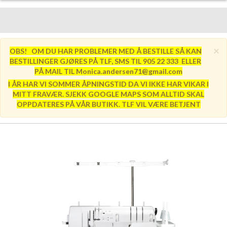
×
OBS! OM DU HAR PROBLEMER MED Å BESTILLE SÅ KAN
BESTILLINGER GJØRES PÅ TLF, SMS TIL 905 22 333 ELLER
PÅ MAIL TIL Monica.andersen71@gmail.com
I ÅR HAR VI SOMMER ÅPNINGSTID DA VI IKKE HAR VIKAR I
MITT FRAVÆR. SJEKK GOOGLE MAPS SOM ALLTID SKAL
OPPDATERES PÅ VÅR BUTIKK. TLF VIL VÆRE BETJENT