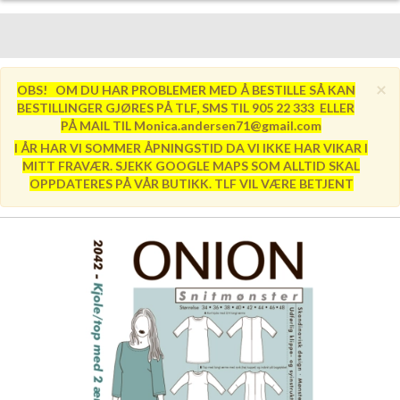
×
OBS! OM DU HAR PROBLEMER MED Å BESTILLE SÅ KAN
BESTILLINGER GJØRES PÅ TLF, SMS TIL 905 22 333 ELLER
PÅ MAIL TIL Monica.andersen71@gmail.com
I ÅR HAR VI SOMMER ÅPNINGSTID DA VI IKKE HAR VIKAR I
MITT FRAVÆR. SJEKK GOOGLE MAPS SOM ALLTID SKAL
OPPDATERES PÅ VÅR BUTIKK. TLF VIL VÆRE BETJENT