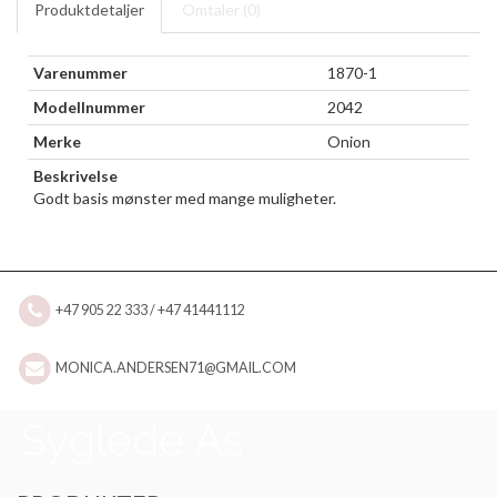
Produktdetaljer
Omtaler (
0
)
Varenummer
1870-1
Modellnummer
2042
Merke
Onion
Beskrivelse
Godt basis mønster med mange muligheter.
+47 905 22 333 / +47 41441112
MONICA.ANDERSEN71@GMAIL.COM