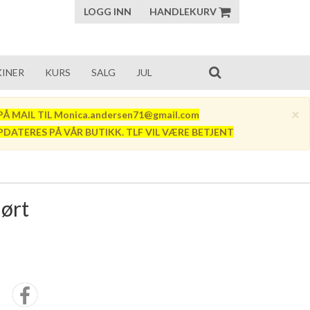
LOGG INN
HANDLEKURV
INER
KURS
SALG
JUL
×
Å MAIL TIL Monica.andersen71@gmail.com
PDATERES PÅ VÅR BUTIKK. TLF VIL VÆRE BETJENT
jørt