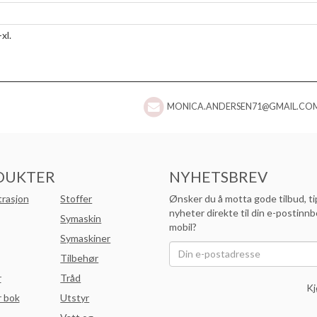
xl.
MONICA.ANDERSEN71@GMAIL.CO
DUKTER
NYHETSBREV
trasjon
Stoffer
Ønsker du å motta gode tilbud, ti
nyheter direkte til din e-postinnb
Symaskin
mobil?
Symaskiner
Tilbehør
r
Tråd
Kj
 bok
Utstyr