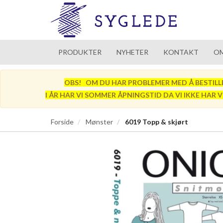
PRODUKTER
NYHETER
KONTAKT
OM
OBS! OM DU HAR PROBLEMER MED Å BESTILLE SÅ
I ÅR HAR VI SOMMER ÅPNINGSTID DA VI IKKE HAR 
Forside
Mønster
6019 Topp & skjørt