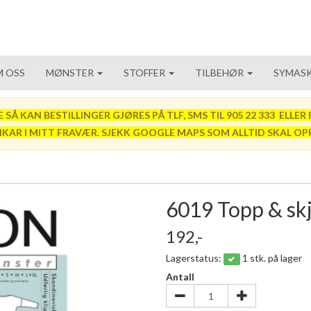
 OSS
MØNSTER
STOFFER
TILBEHØR
SYMASK
 KAN BESTILLINGER GJØRES PÅ TLF, SMS TIL 905 22 333 ELLER P
VIKAR I MITT FRAVÆR. SJEKK GOOGLE MAPS SOM ALLTID SKAL OP
6019 Topp & sk
192,-
Lagerstatus:
1 stk. på lager
Antall