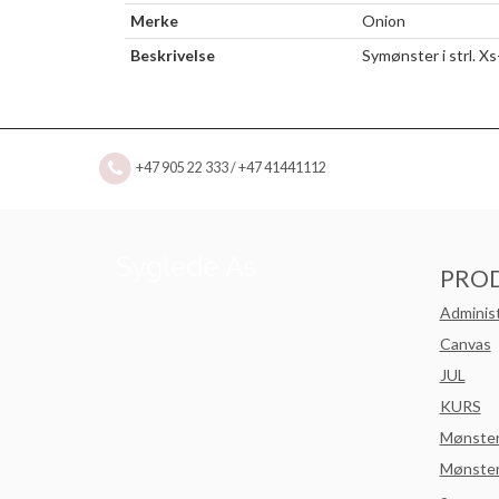
Merke
Onion
Beskrivelse
Symønster i strl. Xs-
+47 905 22 333 / +47 41441112
PRO
Adminis
Canvas
JUL
KURS
Mønste
Mønster