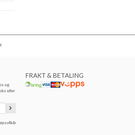
M
FRAKT & BETALING
ps og
oks eller
øpsvilkår