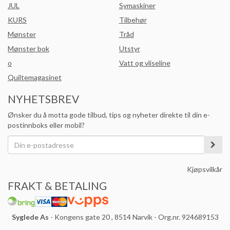
JUL
Symaskiner
KURS
Tilbehør
Mønster
Tråd
Mønster bok
Utstyr
o
Vatt og vliseline
Quiltemagasinet
NYHETSBREV
Ønsker du å motta gode tilbud, tips og nyheter direkte til din e-
postinnboks eller mobil?
Kjøpsvilkår
FRAKT & BETALING
Syglede As
- Kongens gate 20 , 8514 Narvik - Org.nr. 924689153