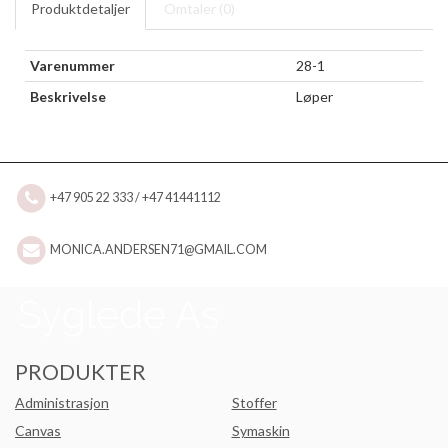
Produktdetaljer
Omtaler (
0
)
Varenummer
28-1
Beskrivelse
Løper
+47 905 22 333 / +47 41441112
MONICA.ANDERSEN71@GMAIL.COM
PRODUKTER
Administrasjon
Stoffer
Canvas
Symaskin