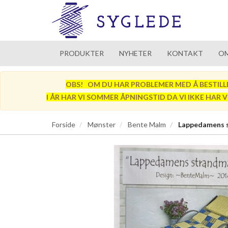
PRODUKTER
NYHETER
KONTAKT
OM
OBS! OM DU HAR PROBLEMER MED Å BESTILLE SÅ
I ÅR HAR VI SOMMER ÅPNINGSTID DA VI IKKE HAR 
Forside
Mønster
Bente Malm
Lappedamens 