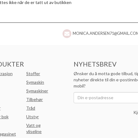
tes ikke når de er tatt ut av butikken
MONICA.ANDERSEN71@GMAIL.CO
DUKTER
NYHETSBREV
trasjon
Stoffer
Ønsker du å motta gode tilbud, ti
nyheter direkte til din e-postinnb
Symaskin
mobil?
Symaskiner
Tilbehør
r
Tråd
Kj
 bok
Utstyr
Vatt og
vliseline
agasinet