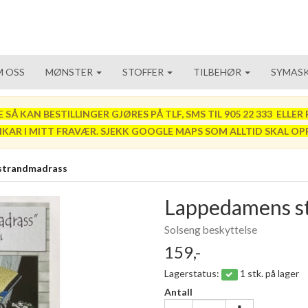
 OSS
MØNSTER
STOFFER
TILBEHØR
SYMASK
 KAN BESTILLINGER GJØRES PÅ TLF, SMS TIL 905 22 333 ELLER P
VIKAR I MITT FRAVÆR. SJEKK GOOGLE MAPS SOM ALLTID SKAL OP
strandmadrass
Lappedamens s
Solseng beskyttelse
159,-
Lagerstatus:
1 stk. på lager
Antall