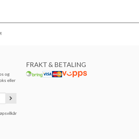
M
FRAKT & BETALING
ps og
oks eller
øpsvilkår