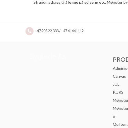
Strandmadrass til å legge på solseng etc. Mønster byt
+47 905 22 333 / +47 41441112
PRO
Adminis
Canvas
JUL
KURS
Mønste
Mønster
o
Quiltem