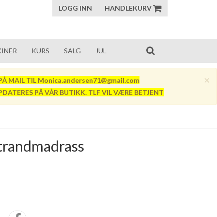
LOGG INN
HANDLEKURV
INER
KURS
SALG
JUL
×
Å MAIL TIL Monica.andersen71@gmail.com
PDATERES PÅ VÅR BUTIKK. TLF VIL VÆRE BETJENT
trandmadrass