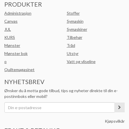
PRODUKTER
Administrasjon
Stoffer
Canvas
Symaskin
JUL
Symaskiner
KURS
Tilbehør
Mønster
Tråd
Mønster bok
Utstyr
o
Vatt og vliseline
Quiltemagasinet
NYHETSBREV
Ønsker du å motta gode tilbud, tips og nyheter direkte til din e-
postinnboks eller mobil?
Kjøpsvilkår