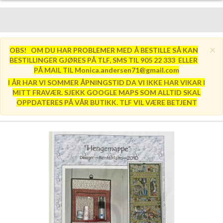
×
OBS! OM DU HAR PROBLEMER MED Å BESTILLE SÅ KAN
BESTILLINGER GJØRES PÅ TLF, SMS TIL 905 22 333 ELLER
PÅ MAIL TIL Monica.andersen71@gmail.com
I ÅR HAR VI SOMMER ÅPNINGSTID DA VI IKKE HAR VIKAR I
MITT FRAVÆR. SJEKK GOOGLE MAPS SOM ALLTID SKAL
OPPDATERES PÅ VÅR BUTIKK. TLF VIL VÆRE BETJENT