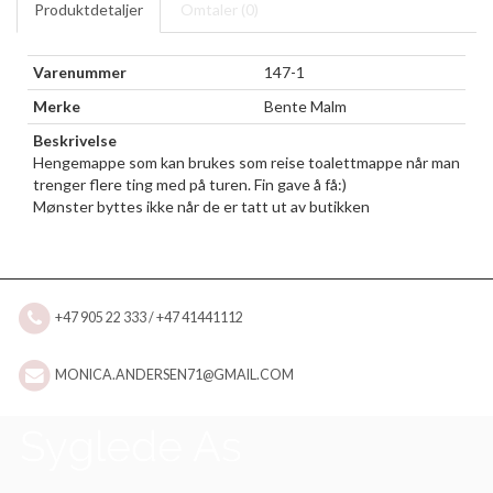
Produktdetaljer
Omtaler (
0
)
Varenummer
147-1
Merke
Bente Malm
Beskrivelse
Hengemappe som kan brukes som reise toalettmappe når man
trenger flere ting med på turen. Fin gave å få:)
Mønster byttes ikke når de er tatt ut av butikken
+47 905 22 333 / +47 41441112
MONICA.ANDERSEN71@GMAIL.COM