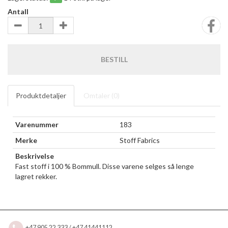
Antall
BESTILL
Produktdetaljer
Omtaler (
0
)
Varenummer
183
Merke
Stoff Fabrics
Beskrivelse
Fast stoff i 100 % Bommull. Disse varene selges så lenge
lagret rekker.
+47 905 22 333 / +47 41441112