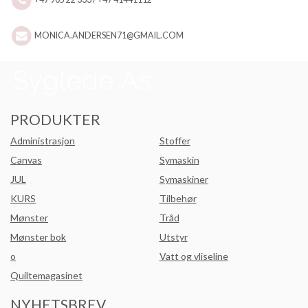
MONICA.ANDERSEN71@GMAIL.COM
PRODUKTER
Administrasjon
Stoffer
Canvas
Symaskin
JUL
Symaskiner
KURS
Tilbehør
Mønster
Tråd
Mønster bok
Utstyr
o
Vatt og vliseline
Quiltemagasinet
NYHETSBREV