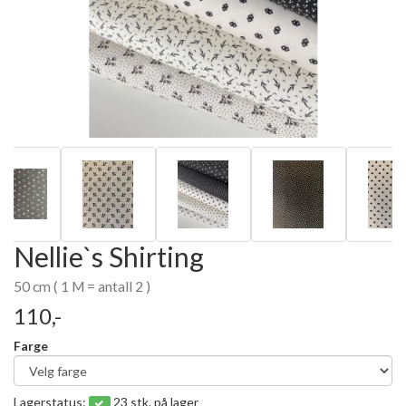
Nellie`s Shirting
50 cm ( 1 M = antall 2 )
110,-
Farge
Lagerstatus:
23 stk. på lager