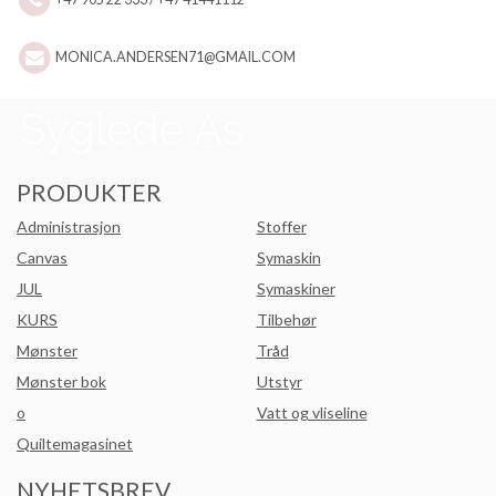
MONICA.ANDERSEN71@GMAIL.COM
PRODUKTER
Administrasjon
Stoffer
Canvas
Symaskin
JUL
Symaskiner
KURS
Tilbehør
Mønster
Tråd
Mønster bok
Utstyr
o
Vatt og vliseline
Quiltemagasinet
NYHETSBREV