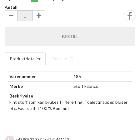
Antall
BESTILL
Produktdetaljer
Omtaler (
0
)
Varenummer
186
Merke
Stoff Fabrics
Beskrivelse
Fint stoff som kan brukes til flere ting. Toalettmapper, bluser
etc. Fast stoff i 100 % Bommull
+47 905 22 333 / +47 41441112