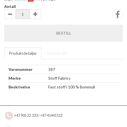
Antall
BESTILL
Produktdetaljer
Omtaler (
0
)
Varenummer
187
Merke
Stoff Fabrics
Beskrivelse
Fast stoff i 100 % Bommull
+47 905 22 333 / +47 41441112