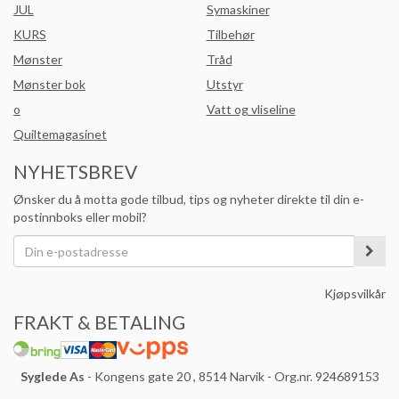
JUL
Symaskiner
KURS
Tilbehør
Mønster
Tråd
Mønster bok
Utstyr
o
Vatt og vliseline
Quiltemagasinet
NYHETSBREV
Ønsker du å motta gode tilbud, tips og nyheter direkte til din e-
postinnboks eller mobil?
Kjøpsvilkår
FRAKT & BETALING
Syglede As
- Kongens gate 20 , 8514 Narvik - Org.nr. 924689153