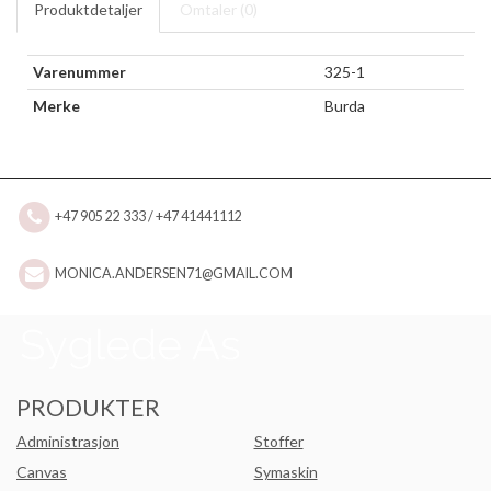
Produktdetaljer
Omtaler (
0
)
Varenummer
325-1
Merke
Burda
+47 905 22 333 / +47 41441112
MONICA.ANDERSEN71@GMAIL.COM
PRODUKTER
Administrasjon
Stoffer
Canvas
Symaskin