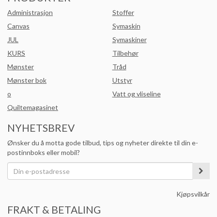
Administrasjon
Stoffer
Canvas
Symaskin
JUL
Symaskiner
KURS
Tilbehør
Mønster
Tråd
Mønster bok
Utstyr
o
Vatt og vliseline
Quiltemagasinet
NYHETSBREV
Ønsker du å motta gode tilbud, tips og nyheter direkte til din e-
postinnboks eller mobil?
Kjøpsvilkår
FRAKT & BETALING