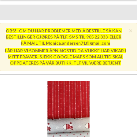
×
OBS! OM DU HAR PROBLEMER MED Å BESTILLE SÅ KAN
BESTILLINGER GJØRES PÅ TLF, SMS TIL 905 22 333 ELLER
PÅ MAIL TIL Monica.andersen71@gmail.com
I ÅR HAR VI SOMMER ÅPNINGSTID DA VI IKKE HAR VIKAR I
MITT FRAVÆR. SJEKK GOOGLE MAPS SOM ALLTID SKAL
OPPDATERES PÅ VÅR BUTIKK. TLF VIL VÆRE BETJENT