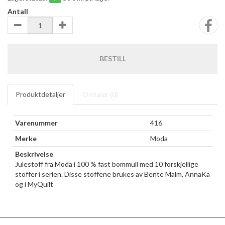
Antall
BESTILL
Produktdetaljer
Omtaler (
0
)
Varenummer
416
Merke
Moda
Beskrivelse
Julestoff fra Moda i 100 % fast bommull med 10 forskjellige
stoffer i serien. Disse stoffene brukes av Bente Malm, AnnaKa
og i MyQuilt