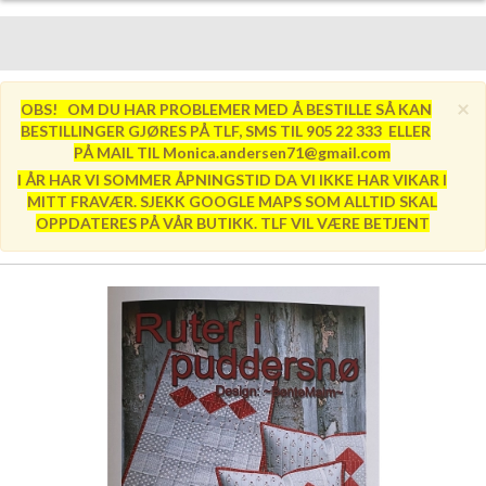
×
OBS! OM DU HAR PROBLEMER MED Å BESTILLE SÅ KAN
BESTILLINGER GJØRES PÅ TLF, SMS TIL 905 22 333 ELLER
PÅ MAIL TIL Monica.andersen71@gmail.com
I ÅR HAR VI SOMMER ÅPNINGSTID DA VI IKKE HAR VIKAR I
MITT FRAVÆR. SJEKK GOOGLE MAPS SOM ALLTID SKAL
OPPDATERES PÅ VÅR BUTIKK. TLF VIL VÆRE BETJENT