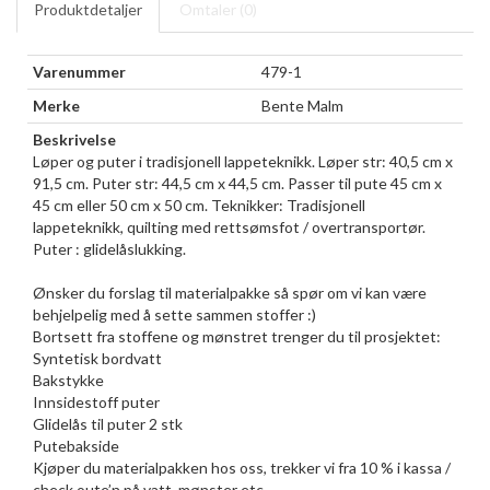
Produktdetaljer
Omtaler (
0
)
Varenummer
479-1
Merke
Bente Malm
Beskrivelse
Løper og puter i tradisjonell lappeteknikk. Løper str: 40,5 cm x
91,5 cm. Puter str: 44,5 cm x 44,5 cm. Passer til pute 45 cm x
45 cm eller 50 cm x 50 cm. Teknikker: Tradisjonell
lappeteknikk, quilting med rettsømsfot / overtransportør.
Puter : glidelåslukking.
Ønsker du forslag til materialpakke så spør om vi kan være
behjelpelig med å sette sammen stoffer :)
Bortsett fra stoffene og mønstret trenger du til prosjektet:
Syntetisk bordvatt
Bakstykke
Innsidestoff puter
Glidelås til puter 2 stk
Putebakside
Kjøper du materialpakken hos oss, trekker vi fra 10 % i kassa /
check oute’n på vatt, mønster etc