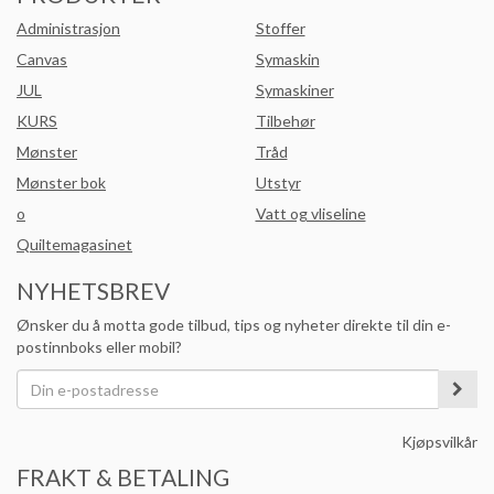
Administrasjon
Stoffer
Canvas
Symaskin
JUL
Symaskiner
KURS
Tilbehør
Mønster
Tråd
Mønster bok
Utstyr
o
Vatt og vliseline
Quiltemagasinet
NYHETSBREV
Ønsker du å motta gode tilbud, tips og nyheter direkte til din e-
postinnboks eller mobil?
Kjøpsvilkår
FRAKT & BETALING