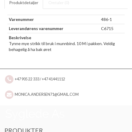
Produktdetaljer
Omtaler (
0
)
Varenummer
486-1
Leverandørens varenummer
C6715
Beskrivelse
Tynne mye strikk til bruk i munnbind. 10 M i pakken. Veldig
behagelig å ha bak øret
+47 905 22 333 / +47 41441112
MONICA.ANDERSEN71@GMAIL.COM
PRODUKTER