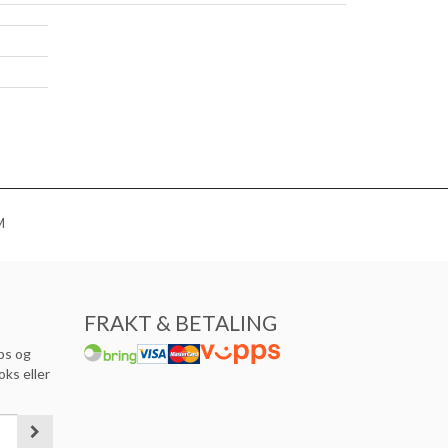
M
FRAKT & BETALING
ps og
oks eller