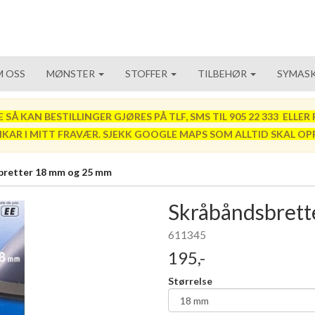
 OSS
MØNSTER
STOFFER
TILBEHØR
SYMASK
 KAN BESTILLINGER GJØRES PÅ TLF, SMS TIL 905 22 333 ELLER P
VIKAR I MITT FRAVÆR. SJEKK GOOGLE MAPS SOM ALLTID SKAL OP
retter 18 mm og 25 mm
Skråbåndsbret
611345
195,-
Størrelse