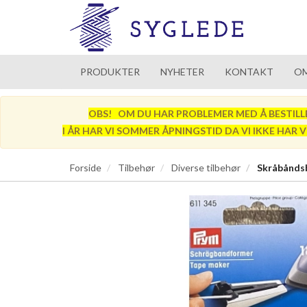
PRODUKTER
NYHETER
KONTAKT
OM
OBS! OM DU HAR PROBLEMER MED Å BESTILLE SÅ
I ÅR HAR VI SOMMER ÅPNINGSTID DA VI IKKE HAR 
Forside
Tilbehør
Diverse tilbehør
Skråbåndsb