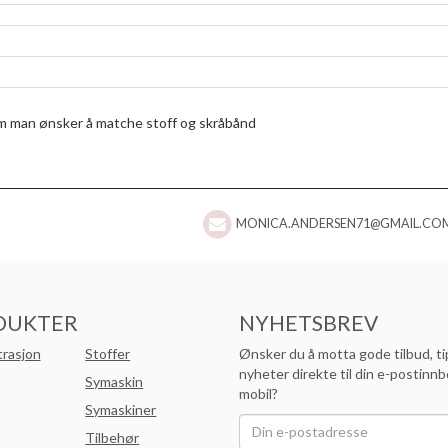
 om man ønsker å matche stoff og skråbånd
MONICA.ANDERSEN71@GMAIL.CO
DUKTER
NYHETSBREV
trasjon
Stoffer
Ønsker du å motta gode tilbud, ti
nyheter direkte til din e-postinnb
Symaskin
mobil?
Symaskiner
Tilbehør