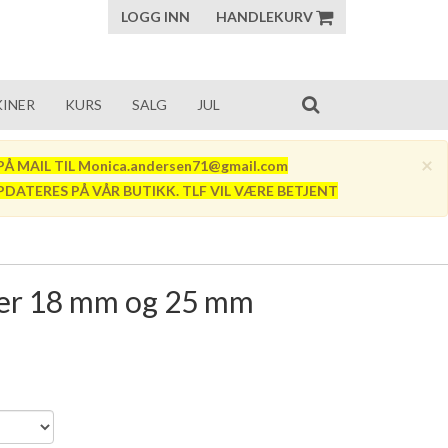
LOGG INN
HANDLEKURV
INER
KURS
SALG
JUL
×
Å MAIL TIL Monica.andersen71@gmail.com
PDATERES PÅ VÅR BUTIKK. TLF VIL VÆRE BETJENT
ter 18 mm og 25 mm