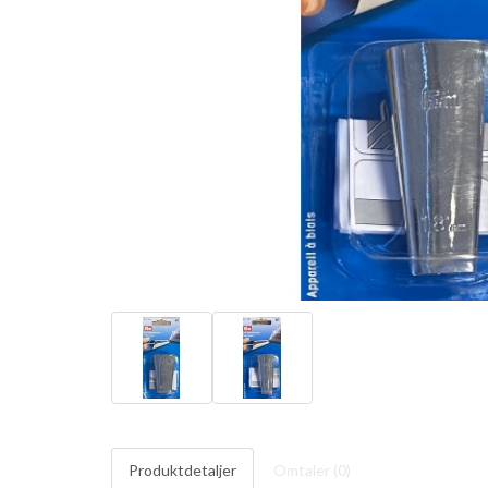
Produktdetaljer
Omtaler (
0
)