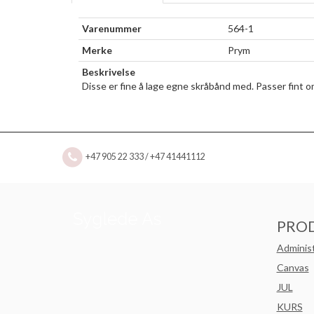
Varenummer
564-1
Merke
Prym
Beskrivelse
Disse er fine å lage egne skråbånd med. Passer fint
+47 905 22 333 / +47 41441112
PRO
Adminis
Canvas
JUL
KURS