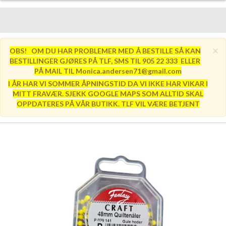
×
OBS! OM DU HAR PROBLEMER MED Å BESTILLE SÅ KAN
BESTILLINGER GJØRES PÅ TLF, SMS TIL 905 22 333 ELLER
PÅ MAIL TIL Monica.andersen71@gmail.com
I ÅR HAR VI SOMMER ÅPNINGSTID DA VI IKKE HAR VIKAR I
MITT FRAVÆR. SJEKK GOOGLE MAPS SOM ALLTID SKAL
OPPDATERES PÅ VÅR BUTIKK. TLF VIL VÆRE BETJENT