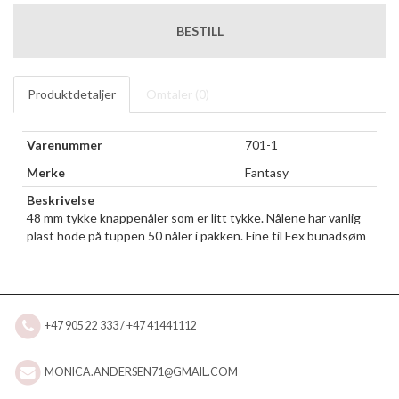
BESTILL
Produktdetaljer
Omtaler (
0
)
Varenummer
701-1
Merke
Fantasy
Beskrivelse
48 mm tykke knappenåler som er litt tykke. Nålene har vanlig
plast hode på tuppen 50 nåler i pakken. Fine til Fex bunadsøm
+47 905 22 333 / +47 41441112
MONICA.ANDERSEN71@GMAIL.COM