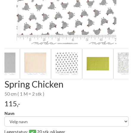
Spring Chicken
50 cm ( 1 M = 2 stk )
115,-
Navn
Lagerstatus:
20 stk. på lager