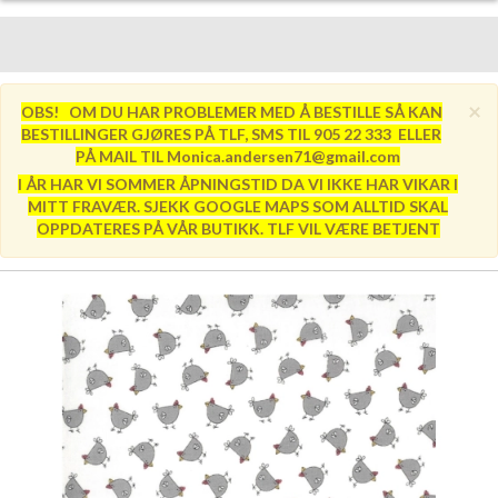
×
OBS! OM DU HAR PROBLEMER MED Å BESTILLE SÅ KAN
BESTILLINGER GJØRES PÅ TLF, SMS TIL 905 22 333 ELLER
PÅ MAIL TIL Monica.andersen71@gmail.com
I ÅR HAR VI SOMMER ÅPNINGSTID DA VI IKKE HAR VIKAR I
MITT FRAVÆR. SJEKK GOOGLE MAPS SOM ALLTID SKAL
OPPDATERES PÅ VÅR BUTIKK. TLF VIL VÆRE BETJENT