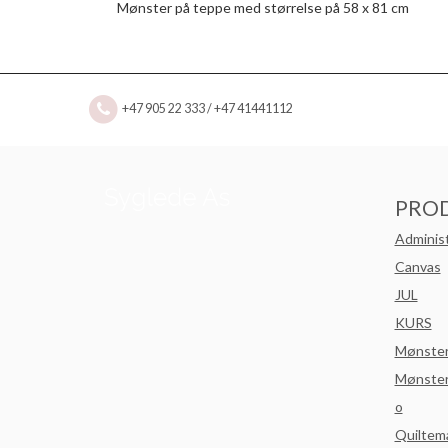
Mønster på teppe med størrelse på 58 x 81 cm
+47 905 22 333 / +47 41441112
PRO
Adminis
Canvas
JUL
KURS
Mønste
Mønster
o
Quiltem