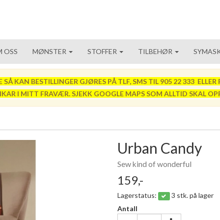
 OSS
MØNSTER
STOFFER
TILBEHØR
SYMASK
 KAN BESTILLINGER GJØRES PÅ TLF, SMS TIL 905 22 333 ELLER P
VIKAR I MITT FRAVÆR. SJEKK GOOGLE MAPS SOM ALLTID SKAL OP
Urban Candy
Sew kind of wonderful
159,-
Lagerstatus:
3 stk. på lager
Antall