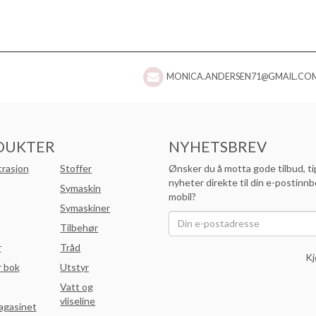
MONICA.ANDERSEN71@GMAIL.CO
DUKTER
NYHETSBREV
trasjon
Stoffer
Ønsker du å motta gode tilbud, ti
nyheter direkte til din e-postinnb
Symaskin
mobil?
Symaskiner
Tilbehør
r
Tråd
Kj
 bok
Utstyr
Vatt og
vliseline
agasinet