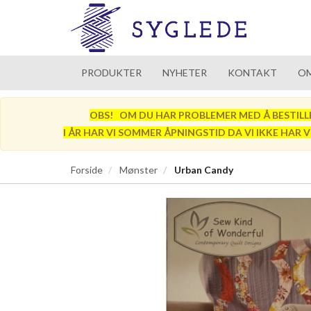
PRODUKTER
NYHETER
KONTAKT
OM
OBS! OM DU HAR PROBLEMER MED Å BESTILLE SÅ
I ÅR HAR VI SOMMER ÅPNINGSTID DA VI IKKE HAR 
Forside
Mønster
Urban Candy