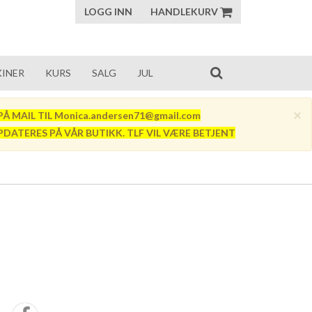
LOGG INN
HANDLEKURV
INER
KURS
SALG
JUL
×
Å MAIL TIL Monica.andersen71@gmail.com
PDATERES PÅ VÅR BUTIKK. TLF VIL VÆRE BETJENT