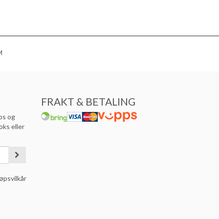
M
FRAKT & BETALING
ps og
oks eller
øpsvilkår