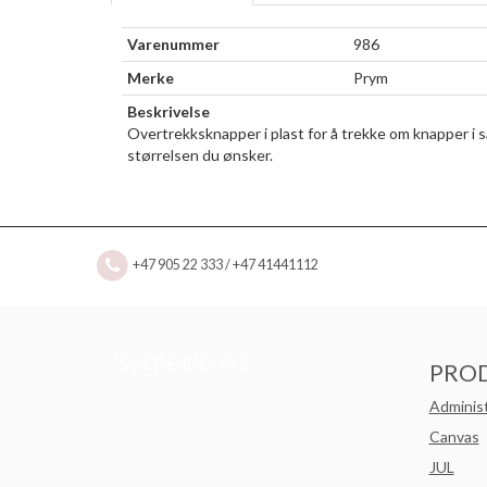
Varenummer
986
Merke
Prym
Beskrivelse
Overtrekksknapper i plast for å trekke om knapper i 
størrelsen du ønsker.
+47 905 22 333 / +47 41441112
PRO
Adminis
Canvas
JUL