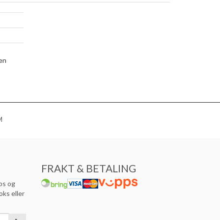
yen
M
FRAKT & BETALING
ps og
oks eller