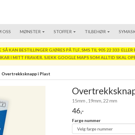
 OSS
MØNSTER
STOFFER
TILBEHØR
SYMASK
 KAN BESTILLINGER GJØRES PÅ TLF, SMS TIL 905 22 333 ELLER P
VIKAR I MITT FRAVÆR. SJEKK GOOGLE MAPS SOM ALLTID SKAL OP
Overtrekksknapp i Plast
Overtrekksknapp
15mm , 19mm, 22 mm
46,-
Farge nummer