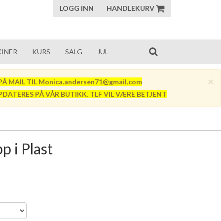
LOGG INN
HANDLEKURV
INER
KURS
SALG
JUL
×
Å MAIL TIL Monica.andersen71@gmail.com
PDATERES PÅ VÅR BUTIKK. TLF VIL VÆRE BETJENT
 i Plast