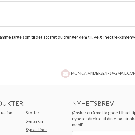
samme farge som til det stoffet du trenger dem til. Velg i nedtrekksmen
MONICA.ANDERSEN71@GMAIL.CO
DUKTER
NYHETSBREV
trasjon
Stoffer
Ønsker du å motta gode tilbud, ti
nyheter direkte til din e-postinnb
Symaskin
mobil?
Symaskiner