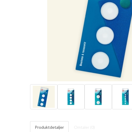
Produktdetaljer
Omtaler (
0
)