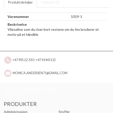
Produktdetaljer
Omtaler (
0
)
Varenummer
1019-1
Beskrivelse
Vlieseline som du river bort restene om du fex broderer et
motiv på et håndkle
+47 905 22 333 / +47 41441112
MONICA.ANDERSEN71@GMAIL.COM
PRODUKTER
Administrasjon
Stoffer