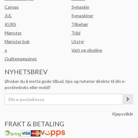
Canvas
Symaskin
JUL
Symaskiner
KURS
Tilbehør
Mønster
Tråd
Mønster bok
Utstyr
o
Vatt og vliseline
Quiltemagasinet
NYHETSBREV
Ønsker du å motta gode tilbud, tips og nyheter direkte til din e-
postinnboks eller mobil?
Kjøpsvilkår
FRAKT & BETALING