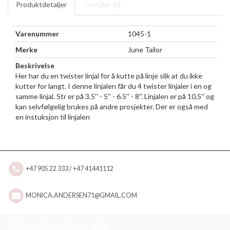
Produktdetaljer
Omtaler (
0
)
Varenummer
1045-1
Merke
June Tailor
Beskrivelse
Her har du en twister linjal for å kutte på linje slik at du ikke
kutter for langt. I denne linjalen får du 4 twister linjaler i en og
samme linjal. Str er på 3,5'' - 5'' - 6.5'' - 8''. Linjalen er på 10,5'' og
kan selvfølgelig brukes på andre prosjekter. Der er også med
en instuksjon til linjalen
+47 905 22 333 / +47 41441112
MONICA.ANDERSEN71@GMAIL.COM