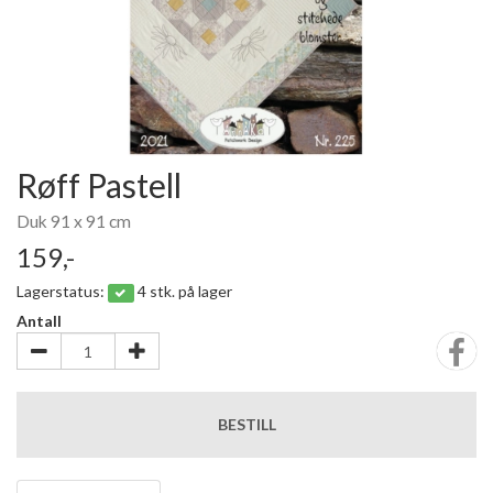
Røff Pastell
Duk 91 x 91 cm
159,-
Lagerstatus:
4 stk. på lager
Antall
BESTILL