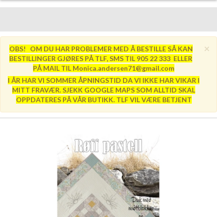
×
OBS! OM DU HAR PROBLEMER MED Å BESTILLE SÅ KAN
BESTILLINGER GJØRES PÅ TLF, SMS TIL 905 22 333 ELLER
PÅ MAIL TIL Monica.andersen71@gmail.com
I ÅR HAR VI SOMMER ÅPNINGSTID DA VI IKKE HAR VIKAR I
MITT FRAVÆR. SJEKK GOOGLE MAPS SOM ALLTID SKAL
OPPDATERES PÅ VÅR BUTIKK. TLF VIL VÆRE BETJENT