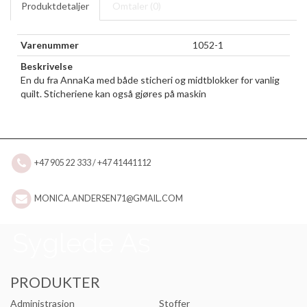
Produktdetaljer
Omtaler (
0
)
Varenummer
1052-1
Beskrivelse
En du fra AnnaKa med både sticheri og midtblokker for vanlig
quilt. Sticheriene kan også gjøres på maskin
+47 905 22 333 / +47 41441112
MONICA.ANDERSEN71@GMAIL.COM
PRODUKTER
Administrasjon
Stoffer