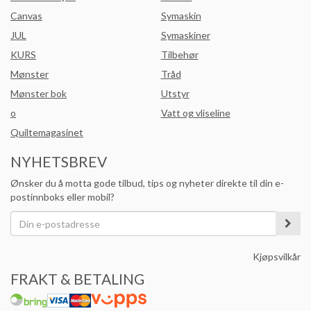
Canvas
Symaskin
JUL
Symaskiner
KURS
Tilbehør
Mønster
Tråd
Mønster bok
Utstyr
o
Vatt og vliseline
Quiltemagasinet
NYHETSBREV
Ønsker du å motta gode tilbud, tips og nyheter direkte til din e-
postinnboks eller mobil?
Kjøpsvilkår
FRAKT & BETALING