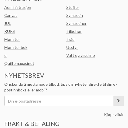
Administrasjon
Stoffer
Canvas
Symaskin
JUL
Symaskiner
KURS
Tilbehør
Mønster
Tråd
Mønster bok
Utstyr
o
Vatt og vliseline
Quiltemagasinet
NYHETSBREV
Ønsker du å motta gode tilbud, tips og nyheter direkte til din e-
postinnboks eller mobil?
Kjøpsvilkår
FRAKT & BETALING