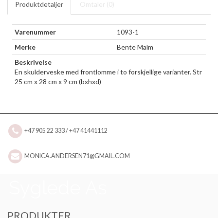
Produktdetaljer
Omtaler (
0
)
Varenummer
1093-1
Merke
Bente Malm
Beskrivelse
En skulderveske med frontlomme i to forskjellige varianter. Str
25 cm x 28 cm x 9 cm (bxhxd)
+47 905 22 333 / +47 41441112
MONICA.ANDERSEN71@GMAIL.COM
PRODUKTER