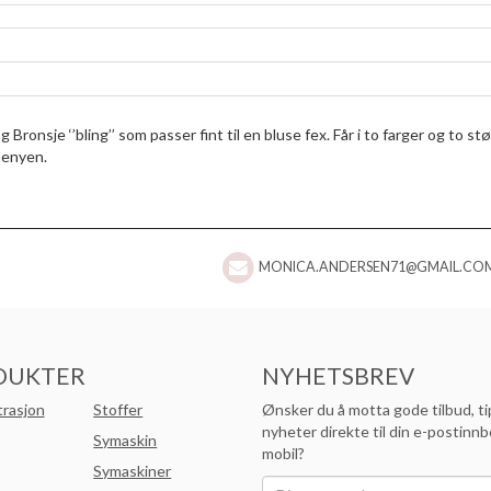
 Bronsje ‘’bling’’ som passer fint til en bluse fex. Får i to farger og to stø
menyen.
MONICA.ANDERSEN71@GMAIL.CO
DUKTER
NYHETSBREV
trasjon
Stoffer
Ønsker du å motta gode tilbud, ti
nyheter direkte til din e-postinnb
Symaskin
mobil?
Symaskiner