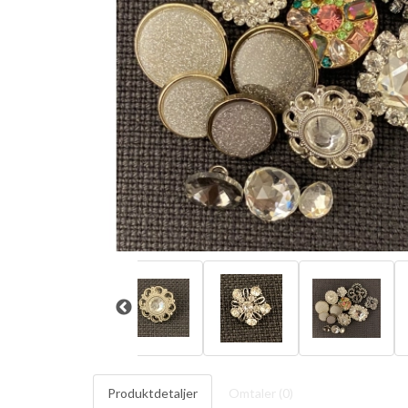
Produktdetaljer
Omtaler (
0
)