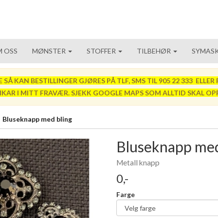
 OSS
MØNSTER
STOFFER
TILBEHØR
SYMASK
 KAN BESTILLINGER GJØRES PÅ TLF, SMS TIL 905 22 333 ELLER P
VIKAR I MITT FRAVÆR. SJEKK GOOGLE MAPS SOM ALLTID SKAL OP
Bluseknapp med bling
Bluseknapp med
Metall knapp
0,-
Farge