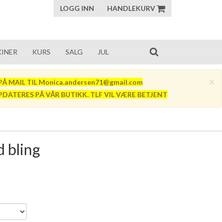
LOGG INN
HANDLEKURV
INER
KURS
SALG
JUL
×
Å MAIL TIL Monica.andersen71@gmail.com
PDATERES PÅ VÅR BUTIKK. TLF VIL VÆRE BETJENT
 bling