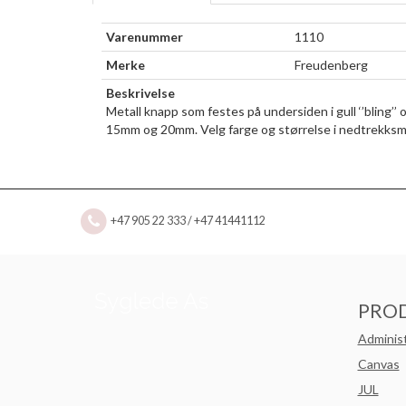
Varenummer
1110
Merke
Freudenberg
Beskrivelse
Metall knapp som festes på undersiden i gull ‘’bling’’ og
15mm og 20mm. Velg farge og størrelse i nedtrekks
+47 905 22 333 / +47 41441112
PRO
Adminis
Canvas
JUL