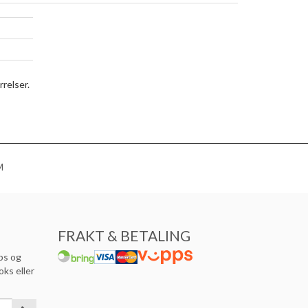
rrelser.
M
FRAKT & BETALING
ps og
oks eller