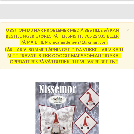
×
OBS! OM DU HAR PROBLEMER MED Å BESTILLE SÅ KAN
BESTILLINGER GJØRES PÅ TLF, SMS TIL 905 22 333 ELLER
PÅ MAIL TIL Monica.andersen71@gmail.com
I ÅR HAR VI SOMMER ÅPNINGSTID DA VI IKKE HAR VIKAR I
MITT FRAVÆR. SJEKK GOOGLE MAPS SOM ALLTID SKAL
OPPDATERES PÅ VÅR BUTIKK. TLF VIL VÆRE BETJENT