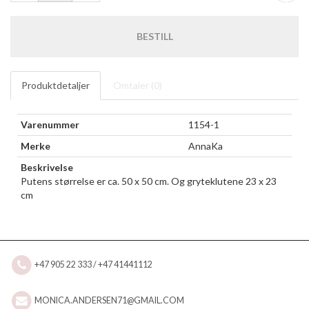
BESTILL
Produktdetaljer
Omtaler (
0
)
Varenummer
1154-1
Merke
AnnaKa
Beskrivelse
Putens størrelse er ca. 50 x 50 cm. Og gryteklutene 23 x 23
cm
+47 905 22 333 / +47 41441112
MONICA.ANDERSEN71@GMAIL.COM