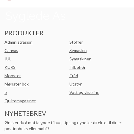
PRODUKTER
Administrasjon
Stoffer
Canvas
Symaskin
JUL
Symaskiner
KURS
Tilbehør
Mønster
Tråd
Mønster bok
Utstyr
o
Vatt og vliseline
Quiltemagasinet
NYHETSBREV
Ønsker du å motta gode tilbud, tips og nyheter direkte til din e-
postinnboks eller mobil?