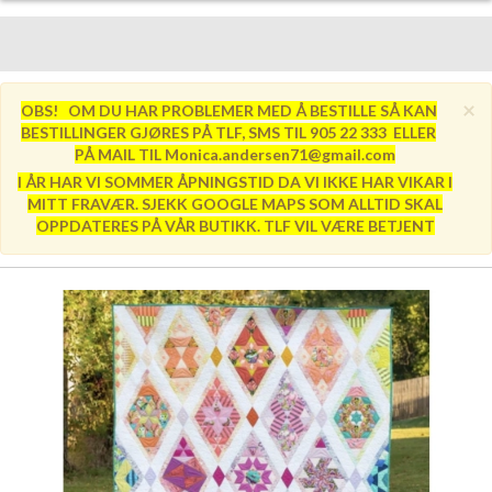
×
OBS! OM DU HAR PROBLEMER MED Å BESTILLE SÅ KAN
BESTILLINGER GJØRES PÅ TLF, SMS TIL 905 22 333 ELLER
PÅ MAIL TIL Monica.andersen71@gmail.com
I ÅR HAR VI SOMMER ÅPNINGSTID DA VI IKKE HAR VIKAR I
MITT FRAVÆR. SJEKK GOOGLE MAPS SOM ALLTID SKAL
OPPDATERES PÅ VÅR BUTIKK. TLF VIL VÆRE BETJENT