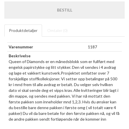
BESTILL
Produktdetaljer
Omtaler (
0
)
Varenummer
1187
Beskrivelse
Queen of Diamonds er en månedsblokk som er fullført med
engelsk papirstykke og litt stykker. Den vil sendes i 4 avdrag
og lage et vakkert kunstverk.Prosjektet omfatter over 7
forskjellige stoffkolleksjoner. Vi setter opp betalinger på 500
kr i mnd frem til alle avdrag er betalt. Du velger selv hvilken
dato vi skal sende deg et vipps krav. Alle kvitteringer blir lagt i
din mappe, og sendes med pakken. Vi har nå mottatt den
første pakken som inneholder mnd 1,2,3. Hvis du ønsker kan
du bestille bare denne pakken i første omg ( vil totalt være 4
pakker) Du vil da bare betale for den første pakken nå, og vil få
de andre pakken sendt fortløpende når de kommer inn