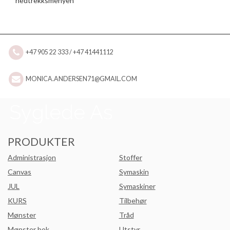
nedtrekksmenyen
+47 905 22 333 / +47 41441112
MONICA.ANDERSEN71@GMAIL.COM
PRODUKTER
Administrasjon
Stoffer
Canvas
Symaskin
JUL
Symaskiner
KURS
Tilbehør
Mønster
Tråd
Mønster bok
Utstyr