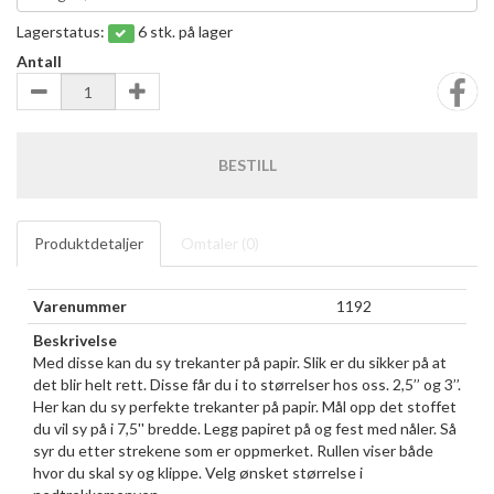
Lagerstatus:
6 stk. på lager
Antall
BESTILL
Produktdetaljer
Omtaler (
0
)
Varenummer
1192
Beskrivelse
Med disse kan du sy trekanter på papir. Slik er du sikker på at
det blir helt rett. Disse får du i to størrelser hos oss. 2,5’’ og 3’’.
Her kan du sy perfekte trekanter på papir. Mål opp det stoffet
du vil sy på i 7,5'' bredde. Legg papiret på og fest med nåler. Så
syr du etter strekene som er oppmerket. Rullen viser både
hvor du skal sy og klippe. Velg ønsket størrelse i