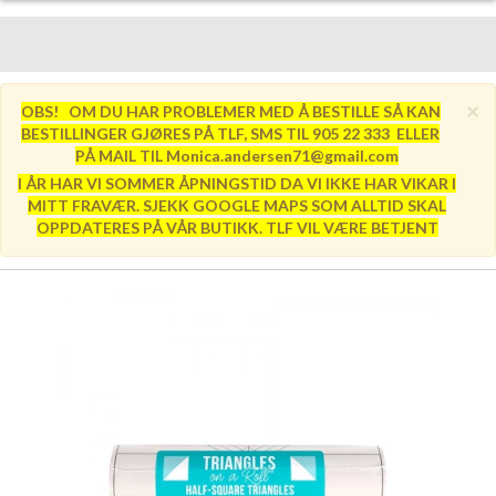
×
OBS! OM DU HAR PROBLEMER MED Å BESTILLE SÅ KAN
BESTILLINGER GJØRES PÅ TLF, SMS TIL 905 22 333 ELLER
PÅ MAIL TIL Monica.andersen71@gmail.com
I ÅR HAR VI SOMMER ÅPNINGSTID DA VI IKKE HAR VIKAR I
MITT FRAVÆR. SJEKK GOOGLE MAPS SOM ALLTID SKAL
OPPDATERES PÅ VÅR BUTIKK. TLF VIL VÆRE BETJENT