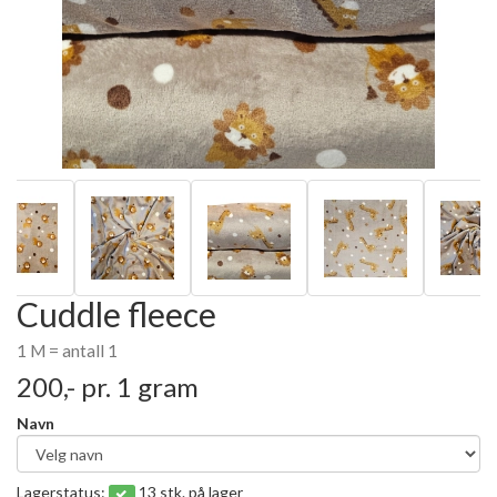
Cuddle fleece
1 M = antall 1
200,-
pr. 1 gram
Navn
Lagerstatus:
13 stk. på lager