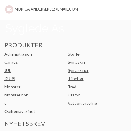
MONICA.ANDERSEN71@GMAIL.COM
PRODUKTER
Administrasjon
Stoffer
Canvas
Symaskin
JUL
Symaskiner
KURS
Tilbehør
Mønster
Tråd
Mønster bok
Utstyr
o
Vatt og vliseline
Quiltemagasinet
NYHETSBREV