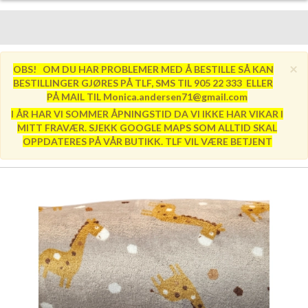
×
OBS! OM DU HAR PROBLEMER MED Å BESTILLE SÅ KAN
BESTILLINGER GJØRES PÅ TLF, SMS TIL 905 22 333 ELLER
PÅ MAIL TIL Monica.andersen71@gmail.com
I ÅR HAR VI SOMMER ÅPNINGSTID DA VI IKKE HAR VIKAR I
MITT FRAVÆR. SJEKK GOOGLE MAPS SOM ALLTID SKAL
OPPDATERES PÅ VÅR BUTIKK. TLF VIL VÆRE BETJENT