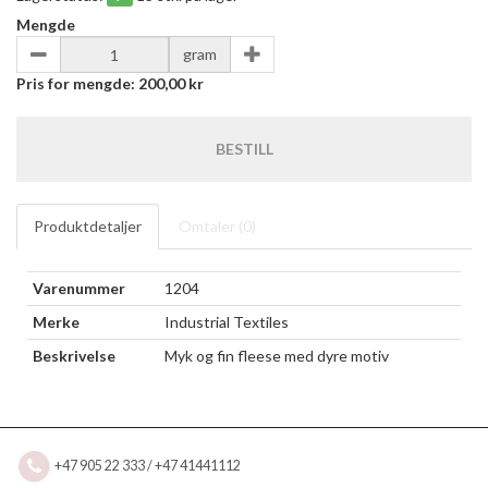
Mengde
gram
Pris for mengde:
200,00 kr
BESTILL
Produktdetaljer
Omtaler (
0
)
Varenummer
1204
Merke
Industrial Textiles
Beskrivelse
Myk og fin fleese med dyre motiv
+47 905 22 333 / +47 41441112