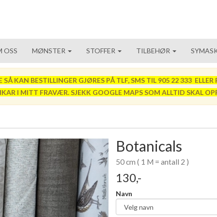
 OSS
MØNSTER
STOFFER
TILBEHØR
SYMASK
 KAN BESTILLINGER GJØRES PÅ TLF, SMS TIL 905 22 333 ELLER P
VIKAR I MITT FRAVÆR. SJEKK GOOGLE MAPS SOM ALLTID SKAL OP
Botanicals
50 cm ( 1 M = antall 2 )
130,-
Navn