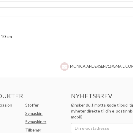
 110 cm
MONICA.ANDERSEN71@GMAIL.CO
DUKTER
NYHETSBREV
trasjon
Stoffer
Ønsker du å motta gode tilbud, ti
nyheter direkte til din e-postinnb
Symaskin
mobil?
Symaskiner
Tilbehør