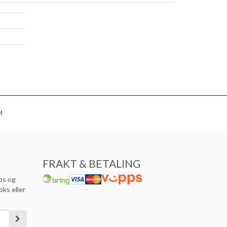
M
FRAKT & BETALING
ps og
oks eller