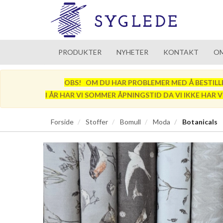
PRODUKTER
NYHETER
KONTAKT
OM
OBS! OM DU HAR PROBLEMER MED Å BESTILLE SÅ
I ÅR HAR VI SOMMER ÅPNINGSTID DA VI IKKE HAR 
Forside
Stoffer
Bomull
Moda
Botanicals