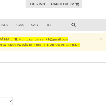
LOGG INN
HANDLEKURV
INER
KURS
SALG
JUL
×
Å MAIL TIL Monica.andersen71@gmail.com
PDATERES PÅ VÅR BUTIKK. TLF VIL VÆRE BETJENT