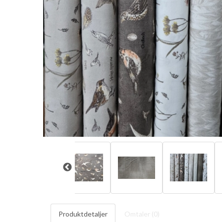
Produktdetaljer
Omtaler (
0
)