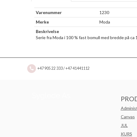
Varenummer
1230
Merke
Moda
Beskrivelse
Serie fra Moda i 100 % fast bomull med bredde på ca
+47 905 22 333 / +47 41441112
PRO
Adminis
Canvas
JUL
KURS