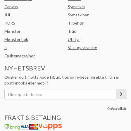
Canvas
Symaskin
JUL
Symaskiner
KURS
Tilbehør
Mønster
Tråd
Mønster bok
Utstyr
o
Vatt og vliseline
Quiltemagasinet
NYHETSBREV
Ønsker du å motta gode tilbud, tips og nyheter direkte til din e-
postinnboks eller mobil?
Kjøpsvilkår
FRAKT & BETALING