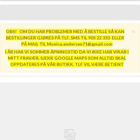
×
OBS! OM DU HAR PROBLEMER MED Å BESTILLE SÅ KAN
BESTILLINGER GJØRES PÅ TLF, SMS TIL 905 22 333 ELLER
PÅ MAIL TIL Monica.andersen71@gmail.com
I ÅR HAR VI SOMMER ÅPNINGSTID DA VI IKKE HAR VIKAR I
MITT FRAVÆR. SJEKK GOOGLE MAPS SOM ALLTID SKAL
OPPDATERES PÅ VÅR BUTIKK. TLF VIL VÆRE BETJENT