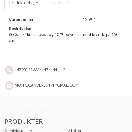
Produktdetaljer
Omtaler (
0
)
Varenummer
1259-1
Beskrivelse
60 % resirkulert plast og 40 % polyester med bredde på 150
cm
+47 905 22 333 / +47 41441112
MONICA.ANDERSEN71@GMAIL.COM
PRODUKTER
Administrasjon
Stoffer