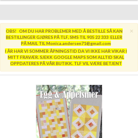
×
OBS! OM DU HAR PROBLEMER MED Å BESTILLE SÅ KAN
BESTILLINGER GJØRES PÅ TLF, SMS TIL 905 22 333 ELLER
PÅ MAIL TIL Monica.andersen71@gmail.com
I ÅR HAR VI SOMMER ÅPNINGSTID DA VI IKKE HAR VIKAR I
MITT FRAVÆR. SJEKK GOOGLE MAPS SOM ALLTID SKAL
OPPDATERES PÅ VÅR BUTIKK. TLF VIL VÆRE BETJENT