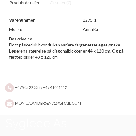
Produktdetaljer
Omtaler (
0
)
Varenummer
1275-1
Merke
AnnaKa
Beskrivelse
Flott påskeduk hvor du kan variere farger etter eget ønske.
Løperens størrelse på diagonalblokker er 44 x 120 cm. Og på
fletteblokker 43 x 120 cm
+47 905 22 333 / +47 41441112
MONICA.ANDERSEN71@GMAIL.COM