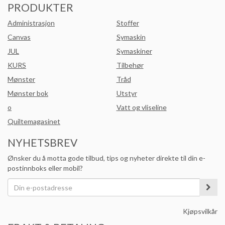
PRODUKTER
Administrasjon
Stoffer
Canvas
Symaskin
JUL
Symaskiner
KURS
Tilbehør
Mønster
Tråd
Mønster bok
Utstyr
o
Vatt og vliseline
Quiltemagasinet
NYHETSBREV
Ønsker du å motta gode tilbud, tips og nyheter direkte til din e-
postinnboks eller mobil?
Kjøpsvilkår