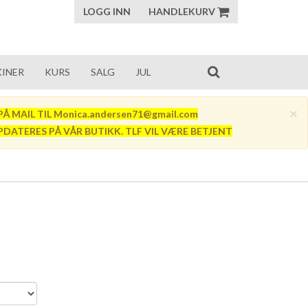
LOGG INN
HANDLEKURV
INER
KURS
SALG
JUL
×
Å MAIL TIL Monica.andersen71@gmail.com
PDATERES PÅ VÅR BUTIKK. TLF VIL VÆRE BETJENT