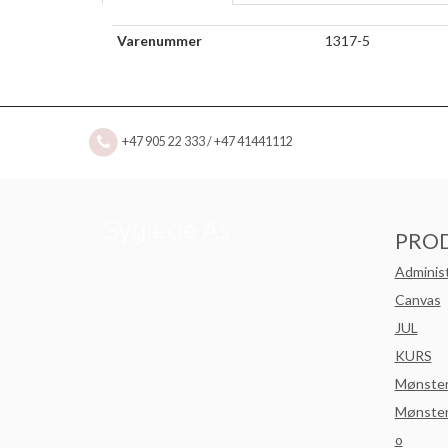
Varenummer
1317-5
+47 905 22 333 / +47 41441112
PRO
Adminis
Canvas
JUL
KURS
Mønste
Mønster
o