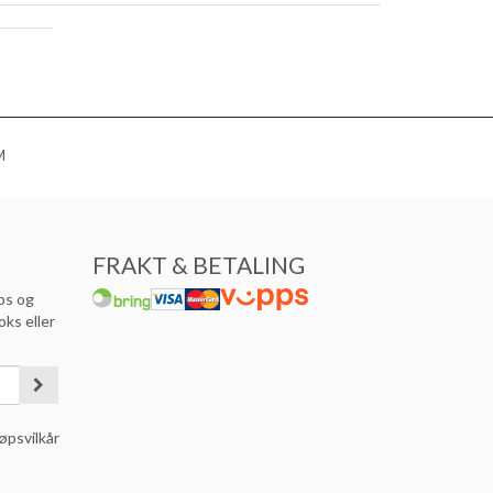
M
FRAKT & BETALING
ps og
oks eller
øpsvilkår