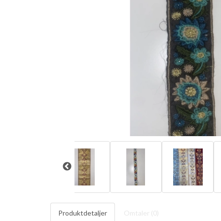
Produktdetaljer
Omtaler (
0
)