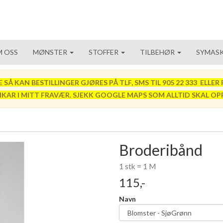
 OSS
MØNSTER
STOFFER
TILBEHØR
SYMASK
 KAN BESTILLINGER GJØRES PÅ TLF, SMS TIL 905 22 333 ELLER P
VIKAR I MITT FRAVÆR. SJEKK GOOGLE MAPS SOM ALLTID SKAL OP
Broderibånd
1 stk = 1 M
115,-
Navn