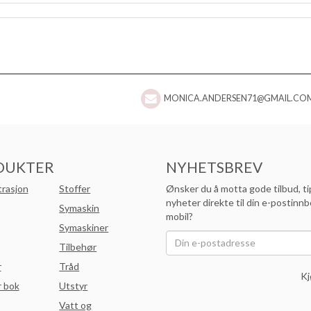
MONICA.ANDERSEN71@GMAIL.CO
DUKTER
NYHETSBREV
trasjon
Stoffer
Ønsker du å motta gode tilbud, ti
nyheter direkte til din e-postinnb
Symaskin
mobil?
Symaskiner
Tilbehør
r
Tråd
Kj
 bok
Utstyr
Vatt og