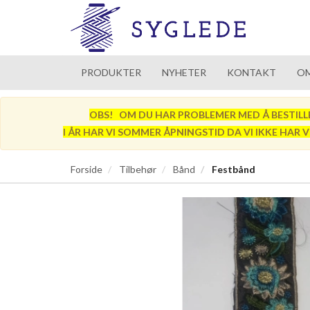
PRODUKTER
NYHETER
KONTAKT
OM
OBS! OM DU HAR PROBLEMER MED Å BESTILLE SÅ
I ÅR HAR VI SOMMER ÅPNINGSTID DA VI IKKE HAR 
Forside
Tilbehør
Bånd
Festbånd