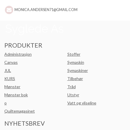
MONICA.ANDERSEN71@GMAIL.COM
PRODUKTER
Administrasjon
Stoffer
Canvas
Symaskin
JUL
Symaskiner
KURS
Tilbehør
Mønster
Tråd
Mønster bok
Utstyr
o
Vatt og vliseline
Quiltemagasinet
NYHETSBREV