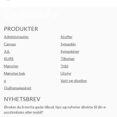
PRODUKTER
Administrasjon
Stoffer
Canvas
Symaskin
JUL
Symaskiner
KURS
Tilbehør
Mønster
Tråd
Mønster bok
Utstyr
o
Vatt og vliseline
Quiltemagasinet
NYHETSBREV
Ønsker du å motta gode tilbud, tips og nyheter direkte til din e-
postinnboks eller mobil?