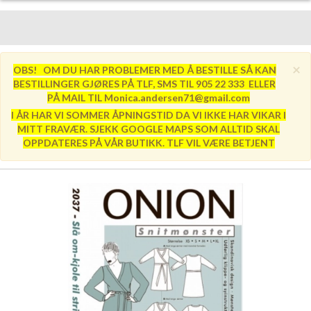
×
OBS! OM DU HAR PROBLEMER MED Å BESTILLE SÅ KAN
BESTILLINGER GJØRES PÅ TLF, SMS TIL 905 22 333 ELLER
PÅ MAIL TIL Monica.andersen71@gmail.com
I ÅR HAR VI SOMMER ÅPNINGSTID DA VI IKKE HAR VIKAR I
MITT FRAVÆR. SJEKK GOOGLE MAPS SOM ALLTID SKAL
OPPDATERES PÅ VÅR BUTIKK. TLF VIL VÆRE BETJENT