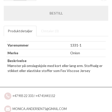
BESTILL
Produktdetaljer
Omtaler (
0
)
Varenummer
1331-1
Merke
Onion
Beskrivelse
Mønster på omslagskjole med kort eller lang erm. Stoffvalg er
stikket eller elastiske stoffer som Fex Viscose Jersey
+47 905 22 333 / +47 41441112
MONICA.ANDERSEN71@GMAIL.COM