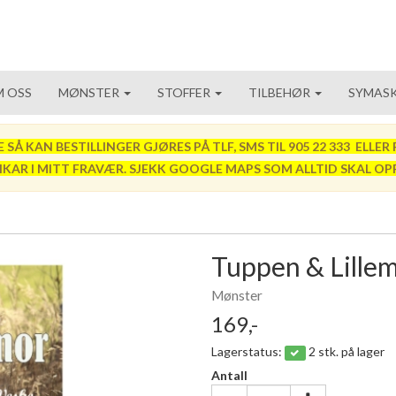
 OSS
MØNSTER
STOFFER
TILBEHØR
SYMASK
 KAN BESTILLINGER GJØRES PÅ TLF, SMS TIL 905 22 333 ELLER P
VIKAR I MITT FRAVÆR. SJEKK GOOGLE MAPS SOM ALLTID SKAL OP
Tuppen & Lille
Mønster
169,-
Lagerstatus:
2 stk. på lager
Antall