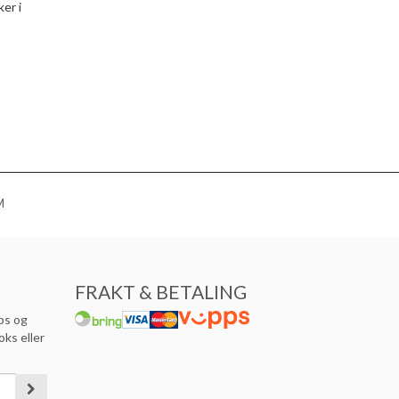
ker i
M
FRAKT & BETALING
ps og
oks eller