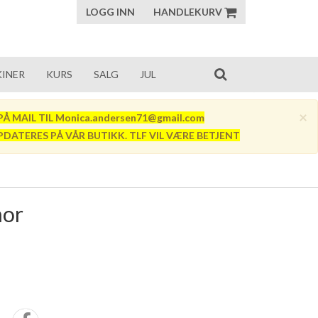
LOGG INN
HANDLEKURV
INER
KURS
SALG
JUL
×
Å MAIL TIL Monica.andersen71@gmail.com
PDATERES PÅ VÅR BUTIKK. TLF VIL VÆRE BETJENT
mor