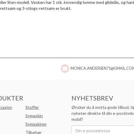
eller liten modell. Vesken har 1 stk. innvendig lomme med glidelås, og han
 rettsøm og 3-stings-rettsøm er brukt.
MONICA.ANDERSEN71@GMAIL.CO
DUKTER
NYHETSBREV
trasjon
Stoffer
Ønsker du å motta gode tilbud, ti
nyheter direkte til din e-postinnb
Symaskin
mobil?
Symaskiner
Tilbehør