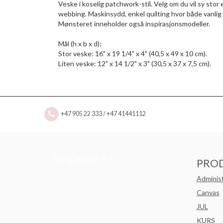
Veske i koselig patchwork-stil. Velg om du vil sy stor 
webbing. Maskinsydd, enkel quilting hvor både vanlig
Mønsteret inneholder også inspirasjonsmodeller.
Mål (h x b x d);
Stor veske: 16" x 19 1/4" x 4" (40,5 x 49 x 10 cm).
Liten veske: 12" x 14 1/2" x 3" (30,5 x 37 x 7,5 cm).
+47 905 22 333 / +47 41441112
PRO
Adminis
Canvas
JUL
KURS