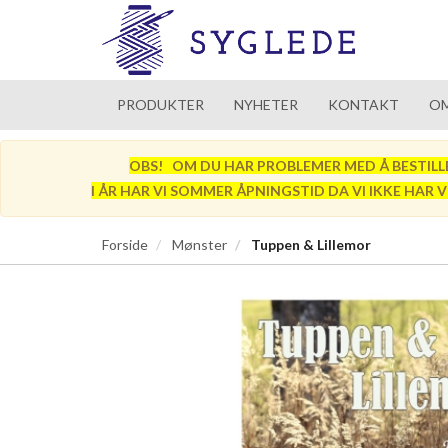
PRODUKTER
NYHETER
KONTAKT
OM
OBS! OM DU HAR PROBLEMER MED Å BESTILLE SÅ
I ÅR HAR VI SOMMER ÅPNINGSTID DA VI IKKE HAR 
Forside
Mønster
Tuppen & Lillemor