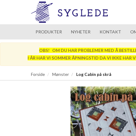
PRODUKTER
NYHETER
KONTAKT
OM
OBS! OM DU HAR PROBLEMER MED Å BESTILLE SÅ
I ÅR HAR VI SOMMER ÅPNINGSTID DA VI IKKE HAR 
Forside
Mønster
Log Cabin på skrå