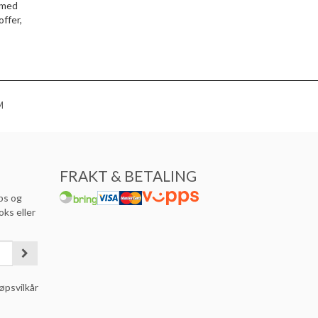
g med
offer,
M
FRAKT & BETALING
ps og
oks eller
øpsvilkår