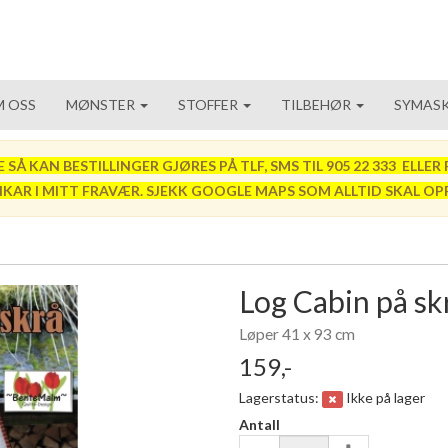
 OSS
MØNSTER
STOFFER
TILBEHØR
SYMASK
 KAN BESTILLINGER GJØRES PÅ TLF, SMS TIL 905 22 333 ELLER P
VIKAR I MITT FRAVÆR. SJEKK GOOGLE MAPS SOM ALLTID SKAL OP
Log Cabin på sk
Løper 41 x 93 cm
159,-
Lagerstatus:
Ikke på lager
Antall