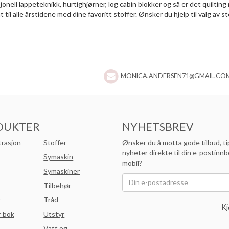
jonell lappeteknikk, hurtighjørner, log cabin blokker og så er det quiltin
til alle årstidene med dine favoritt stoffer. Ønsker du hjelp til valg av st
MONICA.ANDERSEN71@GMAIL.CO
DUKTER
NYHETSBREV
trasjon
Stoffer
Ønsker du å motta gode tilbud, ti
nyheter direkte til din e-postinnb
Symaskin
mobil?
Symaskiner
Tilbehør
r
Tråd
Kj
 bok
Utstyr
Vatt og