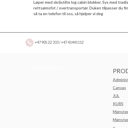
Løper med skråstilte log cabin blokker. Sys med tradis
rettsømsfot / overtransportør. Duken tilpasser du fint 
så ta en telefon til oss, så hjelper vi deg
+47 905 22 333 / +47 41441112
PRO
Adminis
Canvas
JUL
KURS
Mønste
Mønster
o