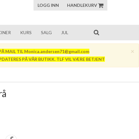
LOGG INN
HANDLEKURV
INER
KURS
SALG
JUL
×
Å MAIL TIL Monica.andersen71@gmail.com
PDATERES PÅ VÅR BUTIKK. TLF VIL VÆRE BETJENT
rå