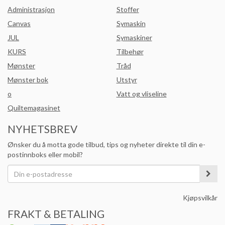
Administrasjon
Stoffer
Canvas
Symaskin
JUL
Symaskiner
KURS
Tilbehør
Mønster
Tråd
Mønster bok
Utstyr
o
Vatt og vliseline
Quiltemagasinet
NYHETSBREV
Ønsker du å motta gode tilbud, tips og nyheter direkte til din e-
postinnboks eller mobil?
Kjøpsvilkår
FRAKT & BETALING