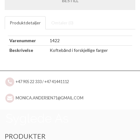
BESTILL
Produktdetaljer
Omtaler (
0
)
Varenummer
1422
Beskrivelse
Koftebånd i forskjellige farger
+47 905 22 333 / +47 41441112
MONICA.ANDERSEN71@GMAIL.COM
PRODUKTER