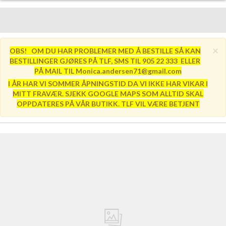
×
OBS! OM DU HAR PROBLEMER MED Å BESTILLE SÅ KAN
BESTILLINGER GJØRES PÅ TLF, SMS TIL 905 22 333 ELLER
PÅ MAIL TIL Monica.andersen71@gmail.com
I ÅR HAR VI SOMMER ÅPNINGSTID DA VI IKKE HAR VIKAR I
MITT FRAVÆR. SJEKK GOOGLE MAPS SOM ALLTID SKAL
OPPDATERES PÅ VÅR BUTIKK. TLF VIL VÆRE BETJENT