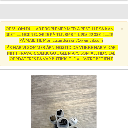
×
OBS! OM DU HAR PROBLEMER MED Å BESTILLE SÅ KAN
BESTILLINGER GJØRES PÅ TLF, SMS TIL 905 22 333 ELLER
PÅ MAIL TIL Monica.andersen71@gmail.com
I ÅR HAR VI SOMMER ÅPNINGSTID DA VI IKKE HAR VIKAR I
MITT FRAVÆR. SJEKK GOOGLE MAPS SOM ALLTID SKAL
OPPDATERES PÅ VÅR BUTIKK. TLF VIL VÆRE BETJENT