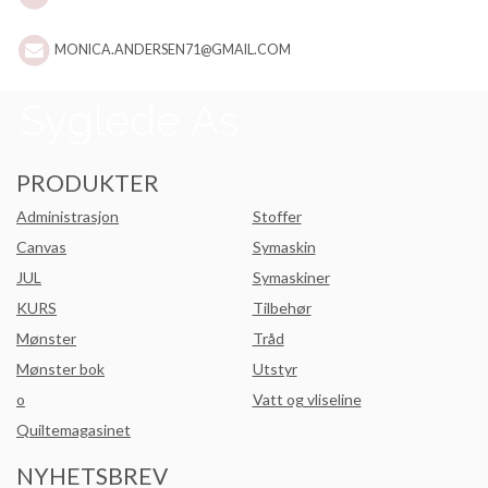
MONICA.ANDERSEN71@GMAIL.COM
PRODUKTER
Administrasjon
Stoffer
Canvas
Symaskin
JUL
Symaskiner
KURS
Tilbehør
Mønster
Tråd
Mønster bok
Utstyr
o
Vatt og vliseline
Quiltemagasinet
NYHETSBREV