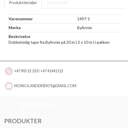
Produktdetaljer
Omtaler (
0
)
Varenummer
1497-1
Merke
ByAnnie
Beskrivelse
Dobbelsidig tape fra ByAnnie på 20 m ( 2 x 10 m ) i pakken
+47 905 22 333 / +47 41441112
MONICA.ANDERSEN71@GMAIL.COM
PRODUKTER