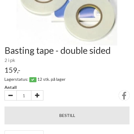
Basting tape - double sided
2 i pk
159,-
Lagerstatus:
12 stk. på lager
Antall
BESTILL