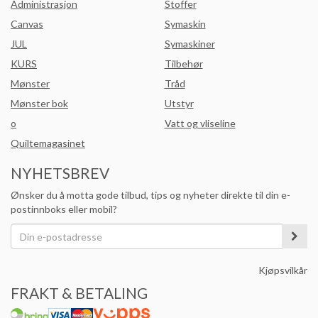
Administrasjon
Stoffer
Canvas
Symaskin
JUL
Symaskiner
KURS
Tilbehør
Mønster
Tråd
Mønster bok
Utstyr
o
Vatt og vliseline
Quiltemagasinet
NYHETSBREV
Ønsker du å motta gode tilbud, tips og nyheter direkte til din e-
postinnboks eller mobil?
Kjøpsvilkår
FRAKT & BETALING