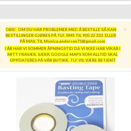
×
OBS! OM DU HAR PROBLEMER MED Å BESTILLE SÅ KAN
BESTILLINGER GJØRES PÅ TLF, SMS TIL 905 22 333 ELLER
PÅ MAIL TIL Monica.andersen71@gmail.com
I ÅR HAR VI SOMMER ÅPNINGSTID DA VI IKKE HAR VIKAR I
MITT FRAVÆR. SJEKK GOOGLE MAPS SOM ALLTID SKAL
OPPDATERES PÅ VÅR BUTIKK. TLF VIL VÆRE BETJENT