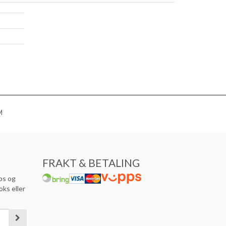
M
FRAKT & BETALING
ps og
oks eller