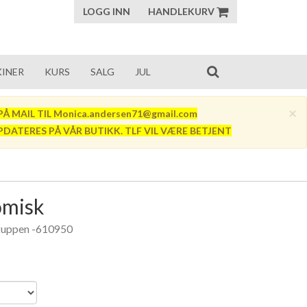
LOGG INN
HANDLEKURV
INER
KURS
SALG
JUL
×
Å MAIL TIL Monica.andersen71@gmail.com
PDATERES PÅ VÅR BUTIKK. TLF VIL VÆRE BETJENT
omisk
 tuppen -610950