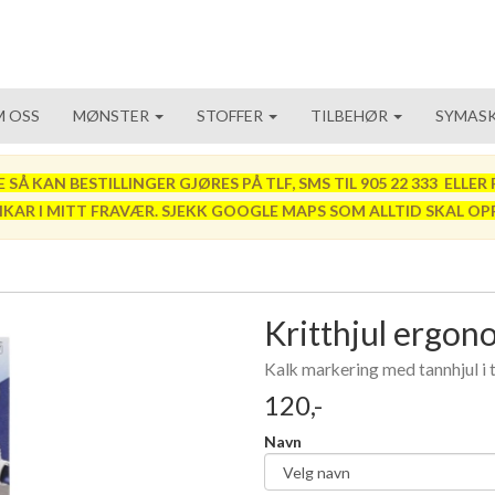
 OSS
MØNSTER
STOFFER
TILBEHØR
SYMASK
 KAN BESTILLINGER GJØRES PÅ TLF, SMS TIL 905 22 333 ELLER P
VIKAR I MITT FRAVÆR. SJEKK GOOGLE MAPS SOM ALLTID SKAL OP
Kritthjul ergon
Kalk markering med tannhjul i
120,-
Navn