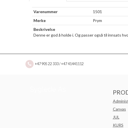
Varenummer
1501
Merke
Prym
Beskrivelse
Denne er god å holde i. Og passer også til innsats h
+47 905 22 333 / +47 41441112
PRO
Adminis
Canvas
JUL
KURS