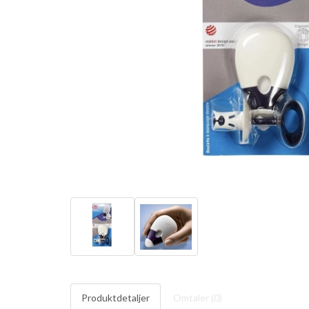
Produktdetaljer
Omtaler (
0
)