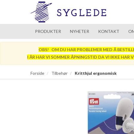
PRODUKTER
NYHETER
KONTAKT
OM
OBS! OM DU HAR PROBLEMER MED Å BESTILLE SÅ
I ÅR HAR VI SOMMER ÅPNINGSTID DA VI IKKE HAR 
Forside
Tilbehør
Kritthjul ergonomisk