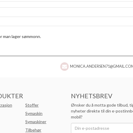
vor man lager sømmonn.
MONICA.ANDERSEN71@GMAIL.CO
DUKTER
NYHETSBREV
trasjon
Stoffer
Ønsker du å motta gode tilbud, ti
nyheter direkte til din e-postinnb
Symaskin
mobil?
Symaskiner
Tilbehør