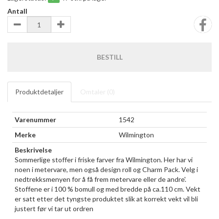
Antall
BESTILL
Produktdetaljer
Omtaler (
0
)
Varenummer
1542
Merke
Wilmington
Beskrivelse
Sommerlige stoffer i friske farver fra Wilmington. Her har vi
noen i metervare, men også design roll og Charm Pack. Velg i
nedtrekksmenyen for å få frem metervare eller de andre'.
Stoffene er i 100 % bomull og med bredde på ca.110 cm. Vekt
er satt etter det tyngste produktet slik at korrekt vekt vil bli
justert før vi tar ut ordren